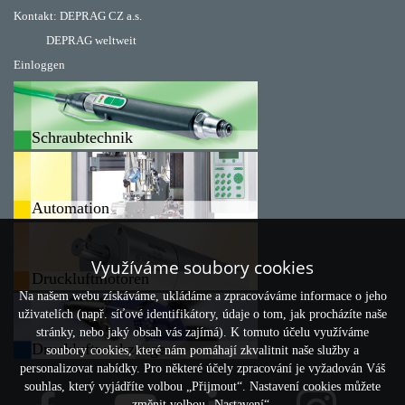
Kontakt:
DEPRAG CZ a.s.
DEPRAG weltweit
Einloggen
Schraubtechnik
Automation
Využíváme soubory cookies
Druckluftmotoren
Na našem webu získáváme, ukládáme a zpracováváme informace o jeho
uživatelích (např. síťové identifikátory, údaje o tom, jak procházíte naše
stránky, nebo jaký obsah vás zajímá). K tomuto účelu využíváme
Druckluftwerkzeuge
soubory cookies, které nám pomáhají zkvalitnit naše služby a
personalizovat nabídky. Pro některé účely zpracování je vyžadován Váš
souhlas, který vyjádříte volbou „Přijmout“. Nastavení cookies můžete
změnit volbou „Nastavení“.