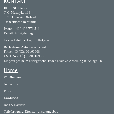
KONTAKT
DEPRAG CZ a.s.
T. G. Masaryka 113,
507 81 Lázně Bělohrad
Tschechische Republik
Phone: +420 493 771 511
E-mail: info@deprag.cz
Geschäftsführer: Ing. Jiří Kotyška
Rechtsform: Aktiengesellschaft
Firmen-ID (IČ): 00169668
USt-IdNr. (DIČ): CZ00169668
Eingetragen beim Kreisgericht Hradec Králové, Abteilung B, Anlage 76
Home
Wir über uns
Neuheiten
Presse
Download
Jobs & Karriere
Teilefertigung, Dienste - unser Angebot