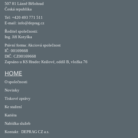
507 81 Lázně Bělohrad
Česká republika
Tel: +420 493 771 511
E-mail: info@deprag.cz
Ředitel společnosti:
Ing. Jiří Kotyška
Právní forma: Akciová společnost
IČ: 00169668
DIČ: CZ00169668
Zapsáno u KS Hradec Králové, oddíl B, vložka 76
HOME
O společnosti
Novinky
Tiskové zprávy
Ke stažení
Kariéra
Nabídka služeb
Kontakt:
DEPRAG CZ a.s.