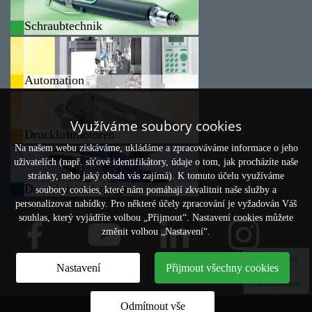
Schraubtechnik
Automation
Využíváme soubory cookies
Druckluftmotoren
Na našem webu získáváme, ukládáme a zpracováváme informace o jeho
uživatelích (např. síťové identifikátory, údaje o tom, jak procházíte naše
stránky, nebo jaký obsah vás zajímá). K tomuto účelu využíváme
Druckluftwerkzeuge
soubory cookies, které nám pomáhají zkvalitnit naše služby a
personalizovat nabídky. Pro některé účely zpracování je vyžadován Váš
souhlas, který vyjádříte volbou „Přijmout“. Nastavení cookies můžete
změnit volbou „Nastavení“.
Vergleichen
Nastavení
Přijmout všechny cookies
0
Zurücksetzen
Odmítnout vše