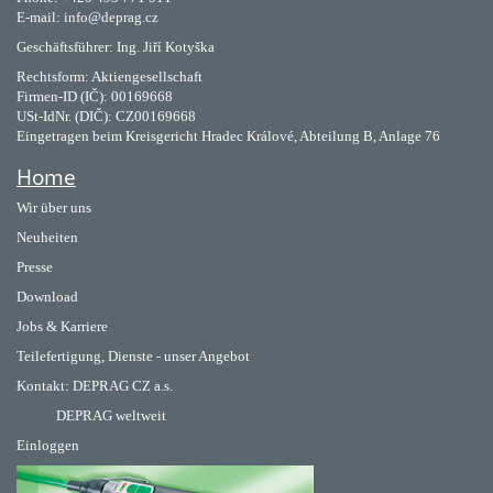
E-mail: info@deprag.cz
Geschäftsführer: Ing. Jiří Kotyška
Rechtsform: Aktiengesellschaft
Firmen-ID (IČ): 00169668
USt-IdNr. (DIČ): CZ00169668
Eingetragen beim Kreisgericht Hradec Králové, Abteilung B, Anlage 76
Home
Wir über uns
Neuheiten
Presse
Download
Jobs & Karriere
Teilefertigung, Dienste - unser Angebot
Kontakt:
DEPRAG CZ a.s.
DEPRAG weltweit
Einloggen