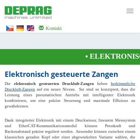
<noscript><iframe src="https://www.googletagmanager.com/ns.html?id=GTM-
WTG9QS7C" height="0" width="0" style="display:none;visibility:hidden">
Toggl
</iframe></noscript>
navig
Kontakt
•
ELEKTRONISC
Elektronisch gesteuerte Zangen
Die
elektronisch gesteuerten Druckluft-Zangen
heben
herkömmliche
Druckluft-Zangen
auf ein neues Niveau. Sie sind so konzipiert, dass die
Leistung eines pneumatischen Antriebs mit intelligenter Elektronik
kombinieren, um eine präzise Steuerung und maximale Effizienz zu
gewährleisten.
Dank integrierter Elektronik mit einem Drucksensor, linearem Messsystem
und EtherCAT-Kommunikationsmodul können Presskraft und
Backenabstand präzise reguliert werden. Anwender können zwischen einem
klassischen geraden Kopf oder einer abgewinkelten Variante wählen, die