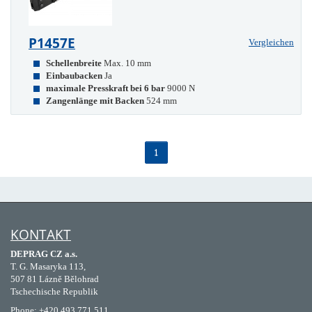
P1457E
Vergleichen
Schellenbreite
Max. 10 mm
Einbaubacken
Ja
maximale Presskraft bei 6 bar
9000 N
Zangenlänge mit Backen
524 mm
1
KONTAKT
DEPRAG CZ a.s.
T. G. Masaryka 113,
507 81 Lázně Bělohrad
Tschechische Republik
Phone: +420 493 771 511