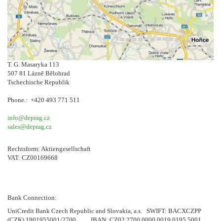
T. G. Masaryka 113
507 81 Lázně Bělohrad
Tschechische Republik
Phone.: +420 493 771 511
info@deprag.cz
sales@deprag.cz
Rechtsform: Aktiengesellschaft
VAT: CZ00169668
Bank Connection:
UniCredit Bank Czech Republic and Slovakia, a.s. SWIFT: BACXCZPP
(CZK) 1901955001/2700 IBAN: CZ02 2700 0000 0019 0195 5001