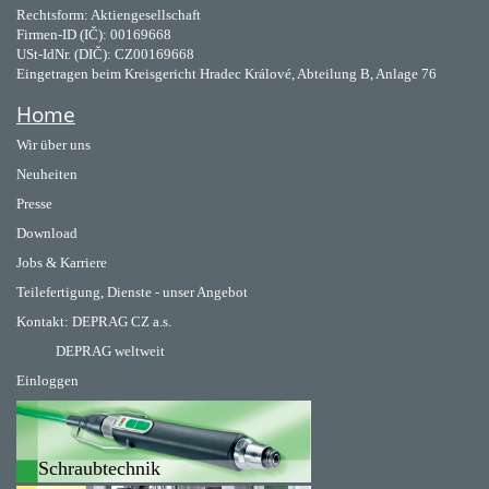
Rechtsform: Aktiengesellschaft
Firmen-ID (IČ): 00169668
USt-IdNr. (DIČ): CZ00169668
Eingetragen beim Kreisgericht Hradec Králové, Abteilung B, Anlage 76
Home
Wir über uns
Neuheiten
Presse
Download
Jobs & Karriere
Teilefertigung, Dienste - unser Angebot
Kontakt:
DEPRAG CZ a.s.
DEPRAG weltweit
Einloggen
Schraubtechnik