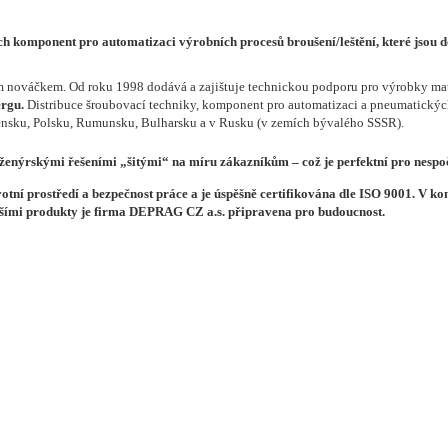
h komponent pro automatizaci výrobních procesů broušení/leštění, které jsou 
m nováčkem. Od roku 1998 dodává a zajištuje technickou podporu pro výrobky ma
rgu.
Distribuce šroubovací techniky, komponent pro automatizaci a pneumatický
vensku, Polsku, Rumunsku, Bulharsku a v Rusku (v zemích bývalého SSSR).
enýrskými řešeními „šitými“ na míru zákazníkům – což je perfektní pro nespo
votní prostředí a bezpečnost práce a je úspěšně certifikována dle ISO 9001. V k
jšími produkty je firma DEPRAG CZ a.s. připravena pro budoucnost.