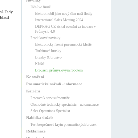
Novinky
Dění ve firmě
ní.
Tedy
Elektromobil jako nový člen naší flotily
blasti
International Sales Meeting 2024
DEPRAG CZ získal ocenění za inovace v
Průmyslu 4.0
Produktové novinky
Elektronicky řízené pneumatické kleště
Turbínové brusky
Brusky & brusivo
Kleště
Broušení průmyslovým robotem
Ke stažení
Pneumatické nářadí - informace
Kariéra
Pracovník servisu/montáže
Obchodně-technický specialista – automatizace
Sales Operations Specialist
Nabídka služeb
Test bezpečnosti krytu pneumatických brusek
Reklamace