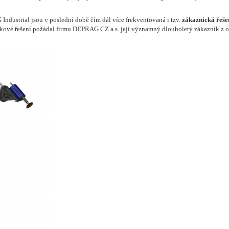
dustrial jsou v poslední době čím dál více frekventovaná i tzv.
zákaznická řeše
takové řešení požádal firmu DEPRAG CZ a.s. její významný dlouholetý zákazník z o