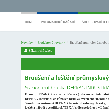
<noscript><iframe src="https://www.googletagmanager.com/ns.html?id=GTM-WTG9
HOME
PNEUMATICKÉ NÁŘADÍ
ŠROUBOVACÍ TEC
Novinky
Produktové novinky
Broušení průmyslovým robo
Zákaznická sekce
Broušení a leštění průmyslo
Stacionární bruska DEPRAG INDUSTRIA
Firma DEPRAG CZ a.s. je tradičním výrobcem profesionálníh
DEPRAG Industrial do různých průmyslových oborů, mimo jiné
Standardní sortiment DEPRAG Industrial zahrnuje brusky, lešti
kleště a nářadí s certifikací ATEX. V sídle společnosti v Láz