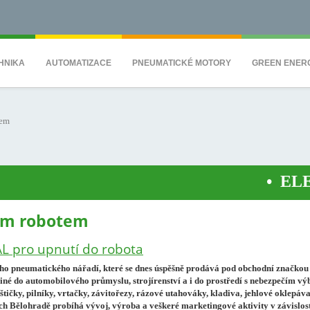
QS7C" height="0" width="0" style="display:none;visibility:hidden"></iframe><
HNIKA
AUTOMATIZACE
PNEUMATICKÉ MOTORY
GREEN ENER
tem
•
ELEKTRO
vým robotem
L pro upnutí do robota
o pneumatického nářadí, které se dnes úspěšně prodává pod obchodní značkou
 do automobilového průmyslu, strojírenství a i do prostředí s nebezpečím vý
čky, pilníky, vrtačky, závitořezy, rázové utahováky, kladiva, jehlové oklepávač
ních Bělohradě probíhá vývoj, výroba a veškeré marketingové aktivity v závislos