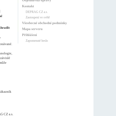
Objednávka opravy
Kontakt
í
DEPRAG CZ a.s.
né
Zastoupení ve světě
Všeobecné obchodní podmínky
ahradit
Mapa serveru
Přihlášení
.
Zapomenuté heslo
konávané.
hnologie,
ezávislé
 může
Zákazník
G CZ a.s.