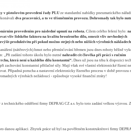
čky v pistolovém provedení řady PLU
ze standardní nabídky pneumatického nářad
vykonávali
dva pracovníci, a to ve třísměnném provozu. Dohromady tak bylo nut
ionárním provedením pro následné upnutí na robota.
Cílem celého řešení bylo:
n
vat vliv lidského faktoru na kvalitu broušeného dílu, omezit vliv nevhodných
výšit produktivitu při pokud možno stejných nebo nižších výrobních nákladech
, nanášení (nátěrových) hmot nebo přemísťování břemen jsou dnes roboty běžně vy
n: „Při zadání tohoto úkolu bylo nutné
nahradit cit člověka při práci s ručním
rchu, která není u každého dílu konstantní“.
Dnes už jsou na trhu k dispozici tec
při zachování konstantní přítlačné síly. Mají však své vlastní elektronické řízení n
novat. Případná porucha a nastavení elektronicky řízeného procesu v době provozu
romadných výrobách nežádoucí - způsobuje vysoké finanční ztráty!
y z technického oddělení firmy DEPRAG CZ a.s. bylo toto zadání velkou výzvou. 
pro danou aplikaci. Zbytek práce už byl na pověřeném konstruktérovi firmy DEPRA