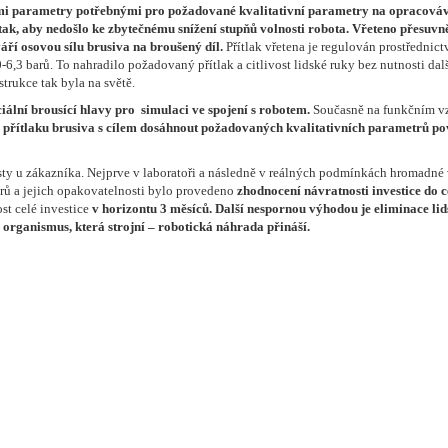
kými parametry potřebnými pro požadované kvalitativní parametry na opracov
tak, aby nedošlo ke zbytečnému snížení stupňů volnosti robota.
Vřeteno přesuvn
áří osovou sílu brusiva na broušený díl.
Přítlak vřetena je regulován prostřednic
3 barů. To nahradilo požadovaný přítlak a citlivost lidské ruky bez nutnosti dal
trukce tak byla na světě.
ální brousící hlavy pro simulaci ve spojení s robotem.
Současně na funkčním v
o přítlaku brusiva s cílem dosáhnout požadovaných kvalitativních parametrů p
esty u zákazníka. Nejprve v laboratoři a následně v reálných podmínkách hromadné
trů a jejich opakovatelnosti bylo provedeno
zhodnocení návratnosti investice do c
t celé investice
v horizontu 3 měsíců.
Další nespornou výhodou je eliminace li
organismus, která strojní – robotická náhrada přináší.