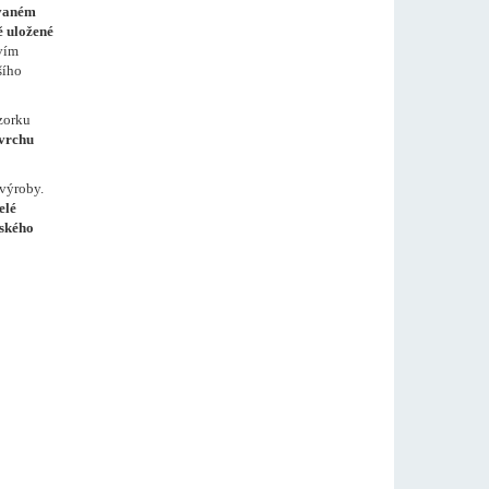
ávaném
ě uložené
tvím
šího
zorku
ovrchu
 výroby.
elé
dského