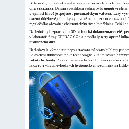
Bylo nezbytné vybrat vhodné
stacionární vřeteno s technic
dílu zákazníka.
Dalším specifikem zadání bylo
upnutí vřetena 
v upínací hlavě je spojené s pneumatickým válcem, který vytv
externí údržbové jednotky vybavené manometrem v rozsahu 1,0-6,
regulačního obvodu s elektronickým řízením přítlaku. Celá kons
Následně byla zpracována
3D technická dokumentace celé speci
v laboratoři firmy DEPRAG CZ a.s. probíhaly
testy optimálníh
broušeného dílu.
Následovala výroba prototypu stacionární brousící hlavy pro t
Po ověření funkčnosti nové technologie, kvalitativních parame
robotické buňky.
Z čistě ekonomického hlediska vyšla návratnos
faktoru a vlivu nevhodných hygienických podmínek na lidský 