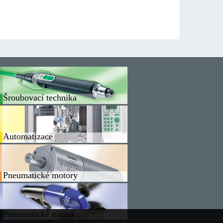
Šroubovací technika
Automatizace
Pneumatické motory
Pneumatické nářadí