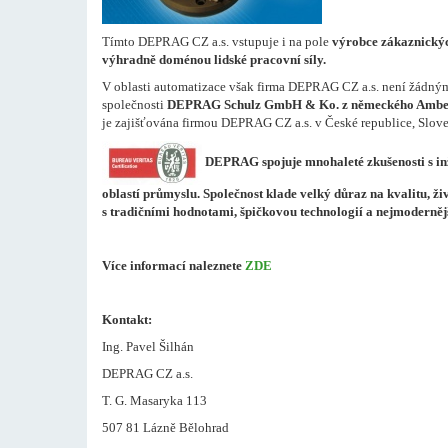
Tímto DEPRAG CZ a.s. vstupuje i na pole
výrobce zákaznickýc
výhradně doménou lidské pracovní síly.
V oblasti automatizace však firma DEPRAG CZ a.s. není žádný
společnosti
DEPRAG Schulz GmbH & Ko. z německého Ambe
je zajišťována firmou DEPRAG CZ a.s. v České republice, Slo
DEPRAG spojuje mnohaleté zkušenosti s inž
oblastí průmyslu. Společnost klade velký důraz na kvalitu, ži
s tradičními hodnotami, špičkovou technologií a nejmoderně
Více informací naleznete
ZDE
Kontakt:
Ing. Pavel Šilhán
DEPRAG CZ a.s.
T. G. Masaryka 113
507 81 Lázně Bělohrad