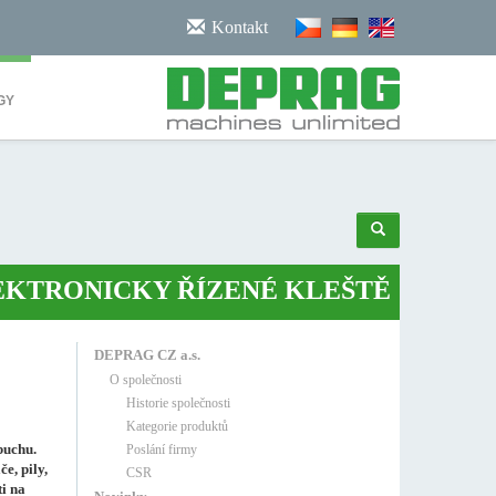
/noscript>
Kontakt
GY
NICKY ŘÍZENÉ KLEŠTĚ
•
ROBOTICK
DEPRAG CZ a.s.
O společnosti
Historie společnosti
Kategorie produktů
buchu.
Poslání firmy
e, pily,
CSR
ti na