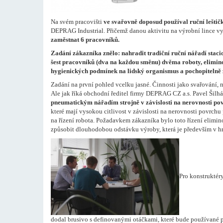
Na svém pracovišti
ve svařovně doposud používal ruční lešti
DEPRAG Industrial. Přičemž danou aktivitu na výrobní lince 
zaměstnat 6 pracovníků.
Zadání zákazníka znělo:
nahradit tradiční ruční nářadí stac
šest pracovníků (dva na každou směnu) dvěma roboty, elimino
hygienických podmínek na lidský organismus a pochopitelně z
Zadání na první pohled vcelku jasné. Činnosti jako svařování
Ale jak říká obchodní ředitel firmy DEPRAG CZ a.s. Pavel Šilhá
pneumatickým nářadím strojně v závislosti na nerovnosti pov
které mají vysokou citlivost v závislosti na nerovnosti povrchu 
na řízení robota. Požadavkem zákazníka bylo toto řízení elimi
způsobit dlouhodobou odstávku výroby, která je především v h
Pro konstruktér
dodal brusivo s definovanými otáčkami, které bude používané 