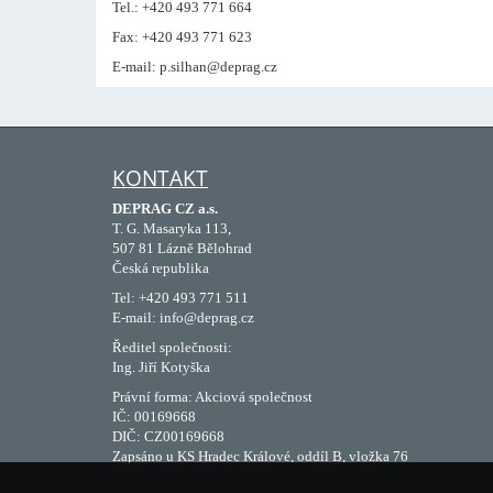
Tel.: +420 493 771 664
Fax: +420 493 771 623
E-mail: p.silhan@deprag.cz
KONTAKT
DEPRAG CZ a.s.
T. G. Masaryka 113,
507 81 Lázně Bělohrad
Česká republika
Tel: +420 493 771 511
E-mail: info@deprag.cz
Ředitel společnosti:
Ing. Jiří Kotyška
Právní forma: Akciová společnost
IČ: 00169668
DIČ: CZ00169668
Zapsáno u KS Hradec Králové, oddíl B, vložka 76