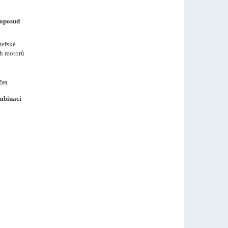
doposud
teřské
ch motorů
čet
ombinaci