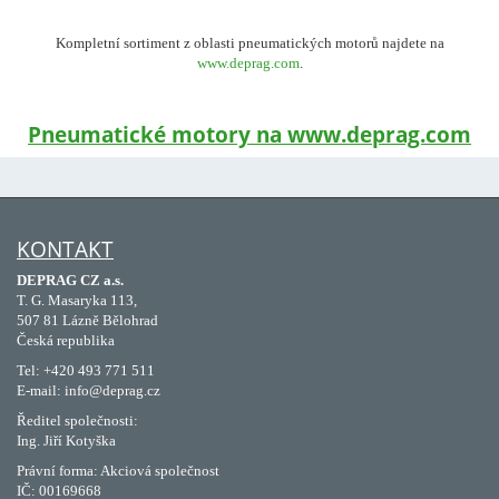
Kompletní sortiment z oblasti pneumatických motorů najdete na
www.deprag.com
.
Pneumatické motory na www.deprag.com
KONTAKT
DEPRAG CZ a.s.
T. G. Masaryka 113,
507 81 Lázně Bělohrad
Česká republika
Tel: +420 493 771 511
E-mail: info@deprag.cz
Ředitel společnosti:
Ing. Jiří Kotyška
Právní forma: Akciová společnost
IČ: 00169668