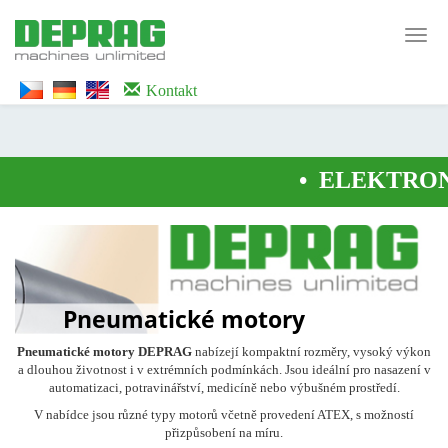
<noscript><iframe src="https://www.googletagmanager.com/ns.html?id=GTM-
WTG9QS7C" height="0" width="0" style="display:none;visibility:hidden">
Toggl
</iframe></noscript>
navig
Kontakt
•
ELEKTRON
Pneumatické motory
Pneumatické motory DEPRAG
nabízejí kompaktní rozměry, vysoký výkon
a dlouhou životnost i v extrémních podmínkách. Jsou ideální pro nasazení v
automatizaci, potravinářství, medicíně nebo výbušném prostředí.
V nabídce jsou různé typy motorů včetně provedení ATEX, s možností
přizpůsobení na míru.