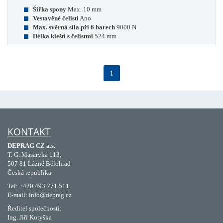
Šířka spony
Max. 10 mm
Vestavěné čelisti
Ano
Max. svěrná síla při 6 barech
9000 N
Délka kleští s čelistmi
524 mm
1
KONTAKT
DEPRAG CZ a.s.
T. G. Masaryka 113,
507 81 Lázně Bělohrad
Česká republika
Tel: +420 493 771 511
E-mail: info@deprag.cz
Ředitel společnosti:
Ing. Jiří Kotyška