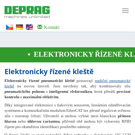
<noscript><iframe src="https://www.googletagmanager.com/ns.html?id=GTM-
WTG9QS7C" height="0" width="0" style="display:none;visibility:hidden">
Toggl
</iframe></noscript>
navig
Kontakt
•
ELEKTRONICKY ŘÍZENÉ KLE
Elektronicky řízené kleště
Elektronicky řízené pneumatické kleště
posouvají
tradiční pneumatické
kleště
na novou úroveň. Jsou navrženy tak, aby kombinovaly sílu
pneumatického pohonu
s
inteligentní elektronikou
, která přináší
precizní
kontrolu
a
maximální efektivitu
.
Díky integrované elektronice s tlakovým senzorem, lineárním odměřovacím
systémem a komunikačním modulem EtherCAT lze přesně regulovat svěrnou
sílu i rozestup čelistí. Uživatelé si mohou vybrat mezi klasickou
přímou
hlavou
nebo
úhlovou variantou
, přičemž obě mohou být vybaveny RFID
čipem pro okamžitou identifikaci použitého nástroje.
O řízení kleští se stará pokročilá řídicí jednotka s dotykovým 10” LCD