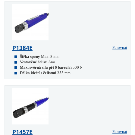
P1384E
Porovnat
Šířka spony
Max. 8 mm
Vestavěné čelisti
Ano
Max. svěrná síla při 6 barech
3500 N
Délka kleští s čelistmi
355 mm
P1457E
Porovnat