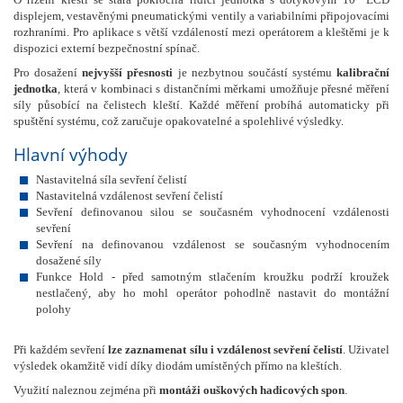
displejem, vestavěnými pneumatickými ventily a variabilními připojovacími
rozhraními. Pro aplikace s větší vzdáleností mezi operátorem a kleštěmi je k
dispozici externí bezpečnostní spínač.
Pro dosažení
nejvyšší přesnosti
je nezbytnou součástí systému
kalibrační
jednotka
, která v kombinaci s distančními měrkami umožňuje přesné měření
síly působící na čelistech kleští. Každé měření probíhá automaticky při
spuštění systému, což zaručuje opakovatelné a spolehlivé výsledky.
Hlavní výhody
Nastavitelná síla sevření čelistí
Nastavitelná vzdálenost sevření čelistí
Sevření definovanou silou se současném vyhodnocení vzdálenosti
sevření
Sevření na definovanou vzdálenost se současným vyhodnocením
dosažené síly
Funkce Hold - před samotným stlačením kroužku podrží kroužek
nestlačený, aby ho mohl operátor pohodlně nastavit do montážní
polohy
Při každém sevření
lze zaznamenat sílu i vzdálenost sevření čelistí
. Uživatel
výsledek okamžitě vidí díky diodám umístěných přímo na kleštích.
Využití naleznou zejména při
montáži ouškových hadicových spon
.