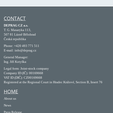
CONTACT
DEPRAG CZ a.s.
T. G. Masaryka 113,
507 81 Lázně Bělohrad
Česká republika
Phone: +420 493 771 511
E-mail: info@deprag.cz
General Manager:
Ing. Jiří Kotyška
Legal form: Joint-stock company
Company ID (IČ): 00169668
VAT ID (DIČ): CZ00169668
Registered at the Regional Court in Hradec Králové, Section B, Insert 76
HOME
About us
News
Press Release