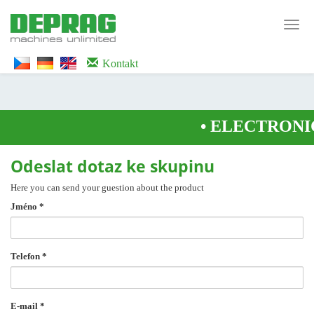
<noscript><iframe src="https://www.googletagmanager.com/ns.html?id=GTM-
WTG9QS7C" height="0" width="0" style="display:none;visibility:hidden">
Toggl
</iframe></noscript>
navig
Kontakt
•
ELECTRONIC
Odeslat dotaz ke skupinu
Here you can send your guestion about the product
Jméno
*
Telefon
*
E-mail
*