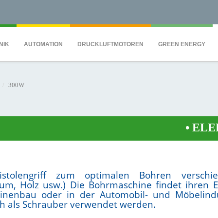
QS7C" height="0" width="0" style="display:none;visibility:hidden"></iframe><
NIK
AUTOMATION
DRUCKLUFTMOTOREN
GREEN ENERGY
300W
•
ELEKTR
istolengriff zum optimalen Bohren verschie
ium, Holz usw.) Die Bohrmaschine findet ihren E
inenbau oder in der Automobil- und Möbelindu
ch als Schrauber verwendet werden.