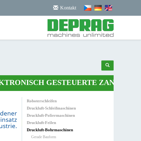
/noscript>
Kontakt
ONISCH GESTEUERTE ZANGE
•
ROBO
Roboterschleifen
Druckluft-Schleifmaschinen
dener
Druckluft-Poliermaschinen
insatz
Druckluft-Feilen
strie.
Druckluft-Bohrmaschinen
Gerade Bauform