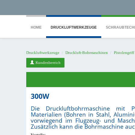
<noscript><iframe src="https://www.googletagmanager.com/ns.html?id=GTM-WTG9
HOME
DRUCKLUFTWERKZEUGE
SCHRAUBTECH
Druckluftwerkzeuge
Druckluft-Bohrmaschinen
Pistolengriff
Kundenbereich
300W
Die Druckluftbohrmaschine mit P
Materialien (Bohren in Stahl, Alumin
vorwiegend im Flugzeug- und Masch
Zusätzlich kann die Bohrmaschine au
Vorteile: