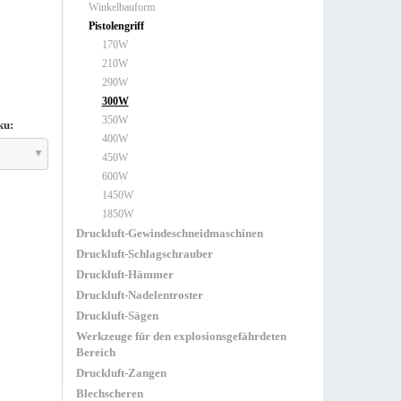
Winkelbauform
Pistolengriff
170W
210W
290W
300W
350W
ku:
400W
450W
600W
1450W
1850W
Druckluft-Gewindeschneidmaschinen
Druckluft-Schlagschrauber
Druckluft-Hämmer
Druckluft-Nadelentroster
Druckluft-Sägen
Werkzeuge für den explosionsgefährdeten
Bereich
Druckluft-Zangen
Blechscheren