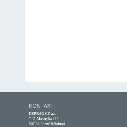
KONTAKT
DEPRAG CZ a.s.
T. G. Masaryka 113,
507 81 Lázně Bělohrad