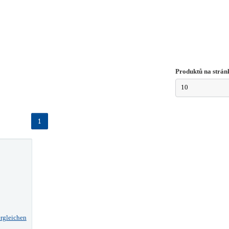
Produktů na strán
10
1
rgleichen