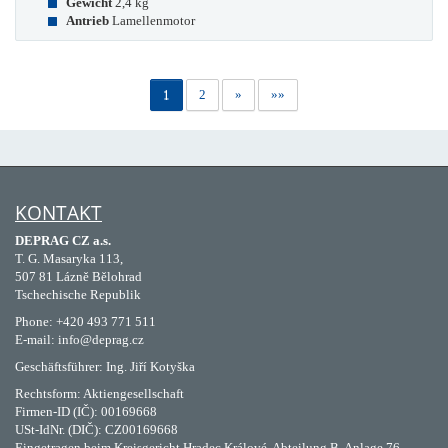
Gewicht
2,4 kg
Antrieb
Lamellenmotor
1
2
»
»»
KONTAKT
DEPRAG CZ a.s.
T. G. Masaryka 113,
507 81 Lázně Bělohrad
Tschechische Republik
Phone: +420 493 771 511
E-mail: info@deprag.cz
Geschäftsführer: Ing. Jiří Kotyška
Rechtsform: Aktiengesellschaft
Firmen-ID (IČ): 00169668
USt-IdNr. (DIČ): CZ00169668
Eingetragen beim Kreisgericht Hradec Králové, Abteilung B, Anlage 76