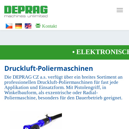
<noscript><iframe src="https://www.googletagmanager.com/ns.html?id=GTM-
WTG9QS7C" height="0" width="0" style="display:none;visibility:hidden">
Toggl
</iframe></noscript>
navig
Kontakt
•
ELEKTRONISCH
Druckluft-Poliermaschinen
Die DEPRAG CZ a.s. verfügt über ein breites Sortiment an
professionellen Druckluft-Poliermaschinen für fast jede
Applikation und Einsatzform. Mit Pistolengriff, in
Winkelbauform, als exzentrische oder Radial-
Poliermaschine, besonders für den Dauerbetrieb geeignet.