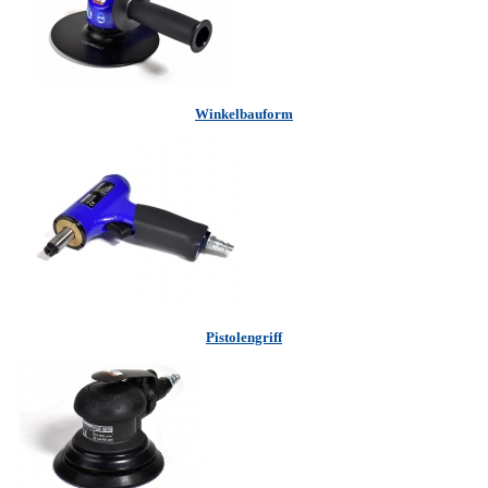
Winkelbauform
Pistolengriff