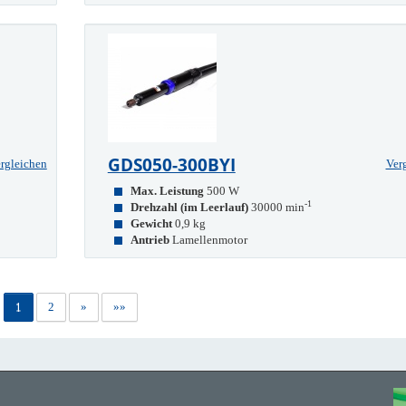
GDS050-300BYI
rgleichen
Ver
Max. Leistung
500 W
-1
Drehzahl (im Leerlauf)
30000 min
Gewicht
0,9 kg
Antrieb
Lamellenmotor
1
2
»
»»