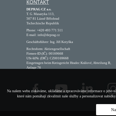
KONTAKT
DEPRAG CZ a.s.
T. G. Masaryka 113,
507 81 Lázně Bělohrad
Tschechische Republik
Phone: +420 493 771 511
E-mail: info@deprag.cz
Geschäftsführer: Ing. Jiří Kotyška
Rechtsform: Aktiengesellschaft
Firmen-ID (IČ): 00169668
USt-IdNr. (DIČ): CZ00169668
Eingetragen beim Kreisgericht Hradec Králové, Abteilung B,
Anlage 76
Na našem webu získáváme, ukládáme a zpracováváme informace o jeho uživa
které nám pomáhají zkvalitnit naše služby a personalizovat nabídk
Na