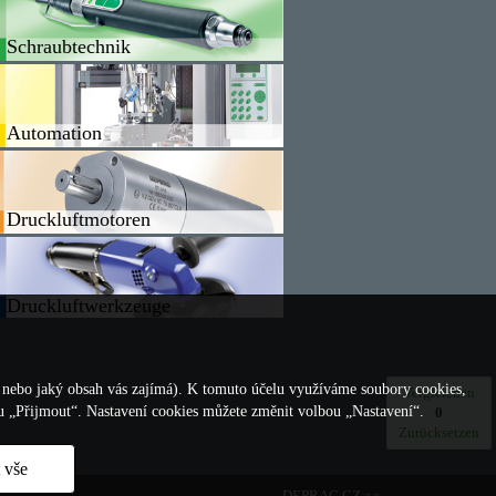
Schraubtechnik
Automation
Druckluftmotoren
Druckluftwerkzeuge
, nebo jaký obsah vás zajímá). K tomuto účelu využíváme soubory cookies,
Vergleichen
ou „Přijmout“. Nastavení cookies můžete změnit volbou „Nastavení“.
0
Zurücksetzen
 vše
DEPRAG CZ a.s.