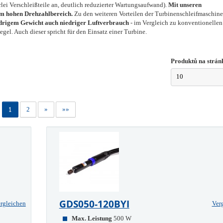
rlei Verschleißteile an, deutlich reduzierter Wartungsaufwand).
Mit unseren
im hohen Drehzahlbereich.
Zu den weiteren Vorteilen der Turbinenschleifmaschin
iedrigem Gewicht auch niedriger Luftverbrauch
- im Vergleich zu konventionellen
el. Auch dieser spricht für den Einsatz einer Turbine.
Produktů na strán
10
1
2
»
»»
GDS050-120BYI
rgleichen
Ver
Max. Leistung
500 W