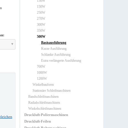
130W
150W
en
250W
270W
300W
350W
ku:
500W
Basisausführung
Kurze Ausführung
Schlanke Ausführung
Extra verlängerte Ausführung
700W
1000W
1200W
Winkelbauform
Stationäre Schleifmaschinen
Bandschleifmaschinen
Radialschleifmaschinen
Winkelschleifmaschinen
Druckluft-Poliermaschinen
gleichen
Druckluft-Feilen
Druckluft-Bohrmaschinen