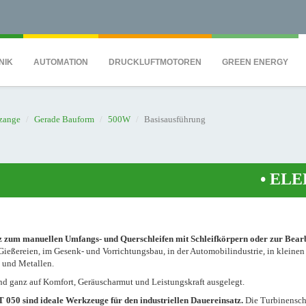
QS7C" height="0" width="0" style="display:none;visibility:hidden"></iframe><
NIK
AUTOMATION
DRUCKLUFTMOTOREN
GREEN ENERGY
zange
Gerade Bauform
500W
Basisausführung
•
ELEKTRO
z zum manuellen Umfangs- und Querschleifen mit Schleifkörpern oder zur Bear
 Gießereien, im Gesenk- und Vorrichtungsbau, in der Automobilindustrie, in kleinen
n und Metallen.
nd ganz auf Komfort, Geräuscharmut und Leistungskraft ausgelegt.
 sind ideale Werkzeuge für den industriellen Dauereinsatz.
Die Turbinensch