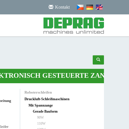
/noscript>
Kontakt
NISCH GESTEUERTE ZANGE
•
ROBOT
Roboterschleifen
Druckluft-Schleifmaschinen
beitung
Mit Spannzange
Gerade Bauform
90W
110W
leifer