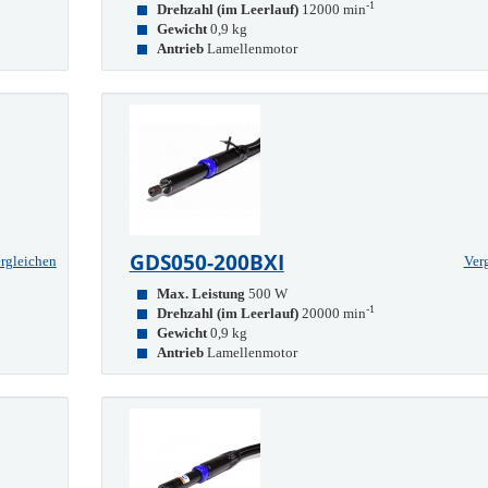
-1
Drehzahl (im Leerlauf)
12000 min
Gewicht
0,9 kg
Antrieb
Lamellenmotor
GDS050-200BXI
rgleichen
Ver
Max. Leistung
500 W
-1
Drehzahl (im Leerlauf)
20000 min
Gewicht
0,9 kg
Antrieb
Lamellenmotor