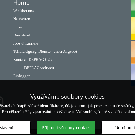
Home
Wir über uns
Neuheiten
Presse
Download
Jobs & Karriere
Teilefertigung, Dienste - unser Angebot
Kontakt:
DEPRAG CZ a.s.
DEPRAG weltweit
Einloggen
Využíváme soubory cookies
telích (např. síťové identifikátory, údaje o tom, jak procházíte naše stránky
y. Pro některé účely zpracování je vyžadován Váš souhlas, který vyjádříte volb
stavení
Přijmout všechny cookies
Odmítnout