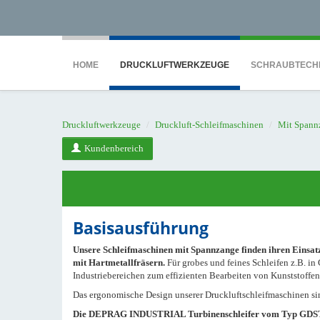
<noscript><iframe src="https://www.googletagmanager.com/ns.html?id=GTM-WTG9
HOME
DRUCKLUFTWERKZEUGE
SCHRAUBTECH
Druckluftwerkzeuge
Druckluft-Schleifmaschinen
Mit Spann
Kundenbereich
Basisausführung
Unsere Schleifmaschinen mit Spannzange finden ihren Einsat
mit Hartmetallfräsern.
Für grobes und feines Schleifen z.B. in
Industriebereichen zum effizienten Bearbeiten von Kunststoffe
Das ergonomische Design unserer Druckluftschleifmaschinen si
Die DEPRAG INDUSTRIAL Turbinenschleifer vom Typ GDST 050