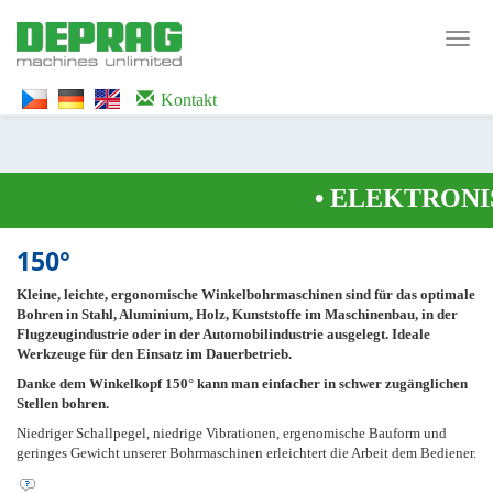
<noscript><iframe src="https://www.googletagmanager.com/ns.html?id=GTM-
WTG9QS7C" height="0" width="0" style="display:none;visibility:hidden">
Toggl
</iframe></noscript>
navig
Kontakt
•
ELEKTRONI
150°
Kleine, leichte, ergonomische Winkelbohrmaschinen sind für das optimale
Bohren in Stahl, Aluminium, Holz, Kunststoffe im Maschinenbau, in der
Flugzeugindustrie oder in der Automobilindustrie ausgelegt. Ideale
Werkzeuge für den Einsatz im Dauerbetrieb.
Danke dem Winkelkopf 150° kann man einfacher in schwer zugänglichen
Stellen bohren.
Niedriger Schallpegel, niedrige Vibrationen, ergenomische Bauform und
geringes Gewicht unserer Bohrmaschinen erleichtert die Arbeit dem Bediener.