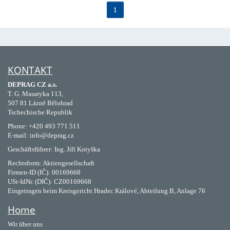
1
KONTAKT
DEPRAG CZ a.s.
T. G. Masaryka 113,
507 81 Lázně Bělohrad
Tschechische Republik
Phone: +420 493 771 511
E-mail: info@deprag.cz
Geschäftsführer: Ing. Jiří Kotyška
Rechtsform: Aktiengesellschaft
Firmen-ID (IČ): 00169668
USt-IdNr. (DIČ): CZ00169668
Eingetragen beim Kreisgericht Hradec Králové, Abteilung B, Anlage 76
Home
Wir über uns