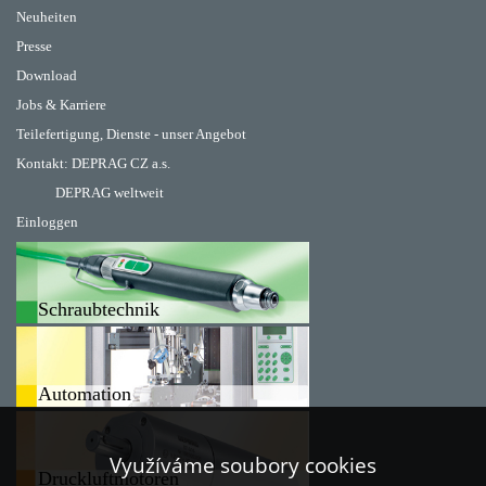
Neuheiten
Presse
Download
Jobs & Karriere
Teilefertigung, Dienste - unser Angebot
Kontakt:
DEPRAG CZ a.s.
DEPRAG weltweit
Einloggen
Schraubtechnik
Automation
Využíváme soubory cookies
Druckluftmotoren