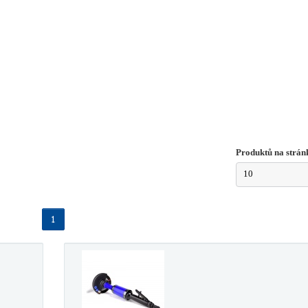
Produktů na strán
10
1