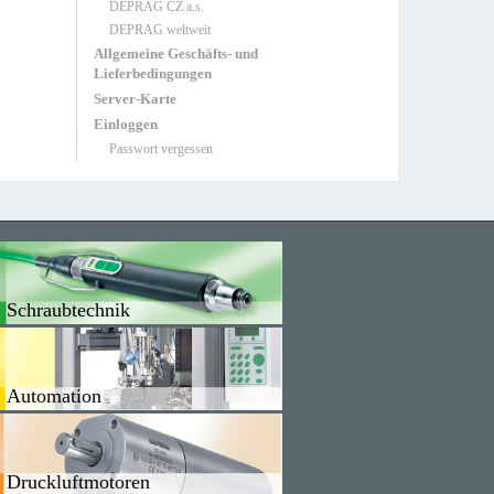
DEPRAG CZ a.s.
DEPRAG weltweit
Allgemeine Geschäfts- und
Lieferbedingungen
Server-Karte
Einloggen
Passwort vergessen
Schraubtechnik
Automation
Druckluftmotoren