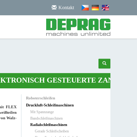
/noscript>
Kontakt
ONISCH GESTEUERTE ZANGE
•
ROBO
Roboterschleifen
Druckluft-Schleifmaschinen
mit FLEX
Mit Spannzange
weißteilen
von Walz-
Bandschleifmaschinen
Radialschleifmaschinen
Gerade Schleifscheiben