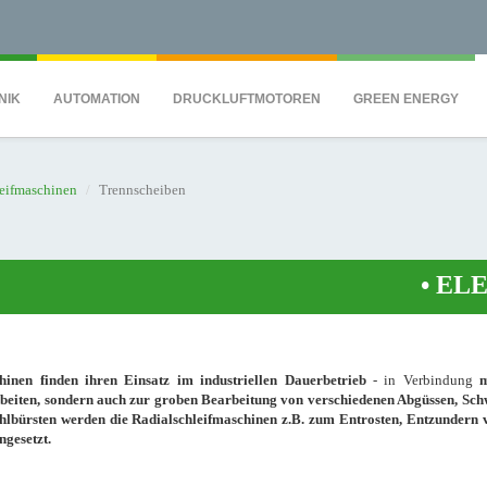
QS7C" height="0" width="0" style="display:none;visibility:hidden"></iframe><
NIK
AUTOMATION
DRUCKLUFTMOTOREN
GREEN ENERGY
leifmaschinen
Trennscheiben
•
ELEKTR
hinen finden ihren Einsatz im industriellen Dauerbetrieb
- in Verbindung
arbeiten, sondern auch zur groben Bearbeitung von verschiedenen Abgüssen, Sch
ahlbürsten werden die Radialschleifmaschinen z.B. zum Entrosten, Entzundern 
ngesetzt.