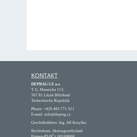
KONTAKT
DEPRAG CZ a.s.
T. G. Masaryka 113,
507 81 Lázně Bělohrad
Tschechische Republik
Phone: +420 493 771 511
E-mail: info@deprag.cz
Geschäftsführer: Ing. Jiří Kotyška
Rechtsform: Aktiengesellschaft
Firmen-ID (IČ): 00169668