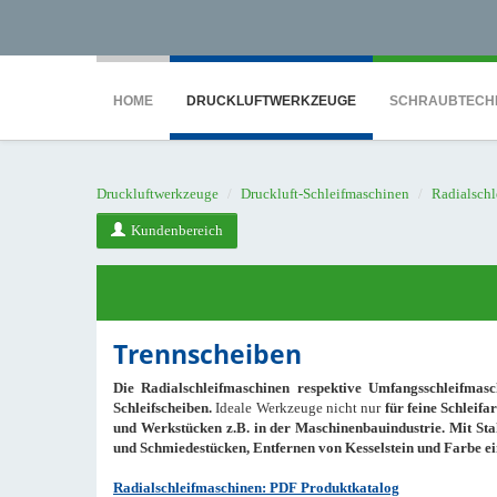
<noscript><iframe src="https://www.googletagmanager.com/ns.html?id=GTM-WTG9
HOME
DRUCKLUFTWERKZEUGE
SCHRAUBTECH
Druckluftwerkzeuge
Druckluft-Schleifmaschinen
Radialsch
Kundenbereich
Trennscheiben
Die Radialschleifmaschinen respektive Umfangsschleifmasc
Schleifscheiben.
Ideale Werkzeuge nicht nur
für feine Schleif
und Werkstücken z.B. in der Maschinenbauindustrie. Mit St
und Schmiedestücken, Entfernen von Kesselstein und Farbe ei
Radialschleifmaschinen: PDF Produktkatalog