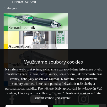
DEPRAG weltweit
Einloggen
Schraubtechnik
Automation
Využíváme soubory cookies
Druckluftmotoren
Na našem webu získáváme, ukládáme a zpracováváme informace o jeho
uživatelích (např. síťové identifikátory, údaje o tom, jak procházíte naše
stránky, nebo jaký obsah vás zajímá). K tomuto účelu využíváme
Druckluftwerkzeuge
soubory cookies, které nám pomáhají zkvalitnit naše služby a
personalizovat nabídky. Pro některé účely zpracování je vyžadován Váš
souhlas, který vyjádříte volbou „Přijmout“. Nastavení cookies můžete
změnit volbou „Nastavení“.