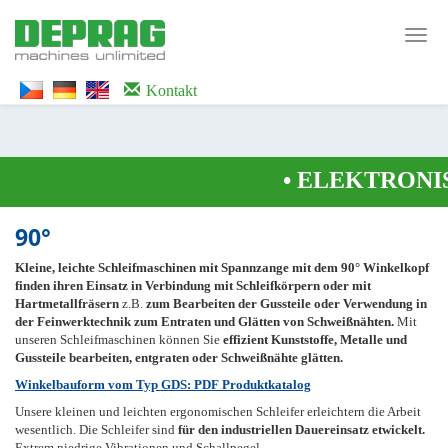
<noscript><iframe src="https://www.googletagmanager.com/ns.html?id=GTM-
WTG9QS7C" height="0" width="0" style="display:none;visibility:hidden">
Toggl
</iframe></noscript>
navig
Kontakt
•
ELEKTRONIS
90°
Kleine, leichte Schleifmaschinen mit Spannzange mit dem 90° Winkelkopf
finden ihren Einsatz in Verbindung mit Schleifkörpern oder mit
Hartmetallfräsern
z.B.
zum Bearbeiten der Gussteile oder Verwendung in
der Feinwerktechnik zum Entraten und Glätten von Schweißnähten.
Mit
unseren Schleifmaschinen können Sie
effizient Kunststoffe, Metalle und
Gussteile bearbeiten, entgraten oder Schweißnähte glätten.
Winkelbauform vom Typ GDS: PDF Produktkatalog
Unsere kleinen und leichten ergonomischen Schleifer erleichtern die Arbeit
wesentlich. Die Schleifer sind
für den industriellen Dauereinsatz etwickelt.
Extrem niedrige Vibrationen und Schallpegel.