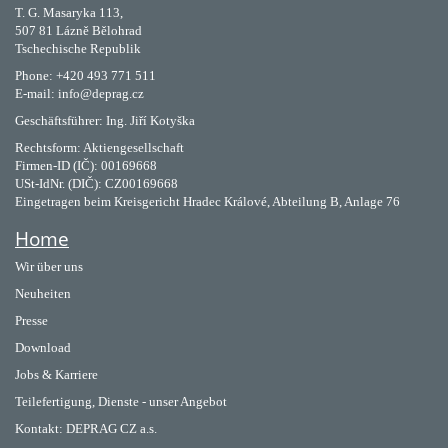
T. G. Masaryka 113,
507 81 Lázně Bělohrad
Tschechische Republik
Phone: +420 493 771 511
E-mail: info@deprag.cz
Geschäftsführer: Ing. Jiří Kotyška
Rechtsform: Aktiengesellschaft
Firmen-ID (IČ): 00169668
USt-IdNr. (DIČ): CZ00169668
Eingetragen beim Kreisgericht Hradec Králové, Abteilung B, Anlage 76
Home
Wir über uns
Neuheiten
Presse
Download
Jobs & Karriere
Teilefertigung, Dienste - unser Angebot
Kontakt:
DEPRAG CZ a.s.