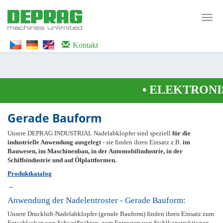
<noscript><iframe src="https://www.googletagmanager.com/ns.html?id=GTM-
WTG9QS7C" height="0" width="0" style="display:none;visibility:hidden">
Toggl
</iframe></noscript>
navig
Kontakt
•
ELEKTRONIS
Gerade Bauform
Unsere DEPRAG INDUSTRIAL Nadelabklopfer sind speziell
für die
industrielle Anwendung ausgelegt -
sie finden ihren Einsatz z.B.
im
Bauwesen, im Maschinenbau, in der Automobilindustrie, in der
Schiffsindustrie und auf Ölplattformen.
Produktkatalog
--
Anwendung der Nadelentroster - Gerade Bauform:
Unsere Druckluft-Nadelabklopfer (gerade Bauform) finden ihren Einsatz zum
Entschlacken von Schweißnähten, zum Entrosten von Stahlkonstruktionen,