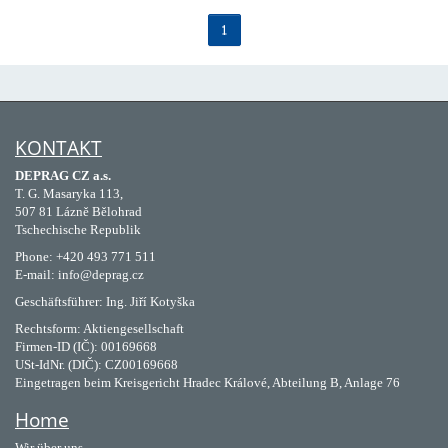
1
KONTAKT
DEPRAG CZ a.s.
T. G. Masaryka 113,
507 81 Lázně Bělohrad
Tschechische Republik
Phone: +420 493 771 511
E-mail: info@deprag.cz
Geschäftsführer: Ing. Jiří Kotyška
Rechtsform: Aktiengesellschaft
Firmen-ID (IČ): 00169668
USt-IdNr. (DIČ): CZ00169668
Eingetragen beim Kreisgericht Hradec Králové, Abteilung B, Anlage 76
Home
Wir über uns