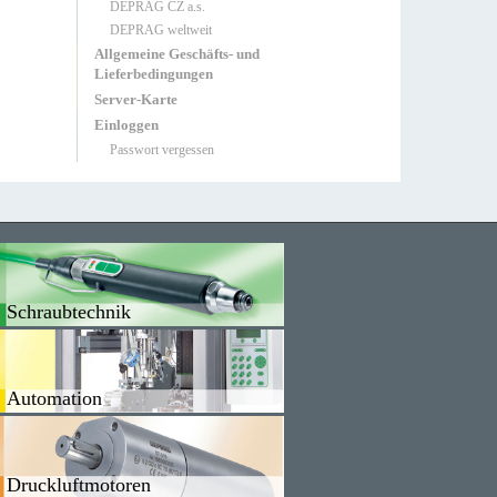
DEPRAG CZ a.s.
DEPRAG weltweit
Allgemeine Geschäfts- und
Lieferbedingungen
Server-Karte
Einloggen
Passwort vergessen
Schraubtechnik
Automation
Druckluftmotoren