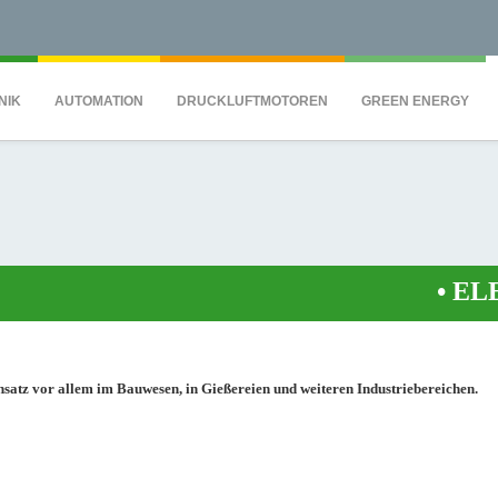
QS7C" height="0" width="0" style="display:none;visibility:hidden"></iframe><
NIK
AUTOMATION
DRUCKLUFTMOTOREN
GREEN ENERGY
•
ELEKT
tz vor allem im Bauwesen, in Gießereien und weiteren Industriebereichen.