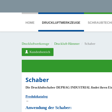
<noscript><iframe src="https://www.googletagmanager.com/ns.html?id=GTM-WTG9
HOME
DRUCKLUFTWERKZEUGE
SCHRAUBTECH
Druckluftwerkzeuge
Druckluft-Hämmer
Schaber
Kundenbereich
Schaber
Die Druckluftschaber DEPRAG INDUSTRIAL findet ihren Einsa
Produktkatalog
--
Anwendung der Schaber: