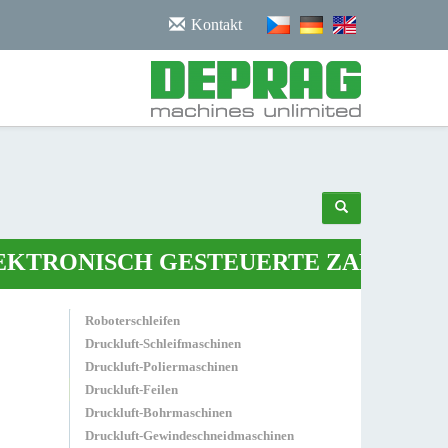
/noscript>
Kontakt
RONISCH GESTEUERTE ZANGE
•
ROBO
Roboterschleifen
Druckluft-Schleifmaschinen
Druckluft-Poliermaschinen
Druckluft-Feilen
Druckluft-Bohrmaschinen
Druckluft-Gewindeschneidmaschinen