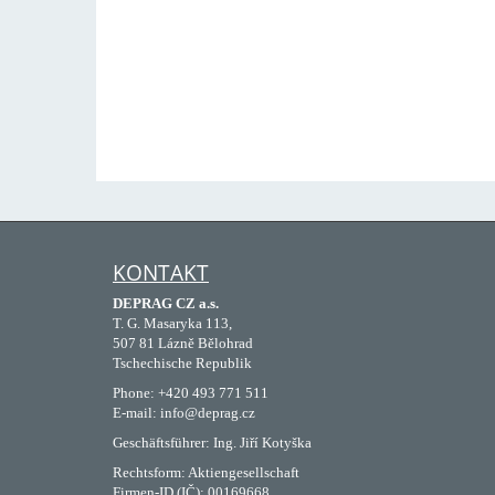
KONTAKT
DEPRAG CZ a.s.
T. G. Masaryka 113,
507 81 Lázně Bělohrad
Tschechische Republik
Phone: +420 493 771 511
E-mail: info@deprag.cz
Geschäftsführer: Ing. Jiří Kotyška
Rechtsform: Aktiengesellschaft
Firmen-ID (IČ): 00169668