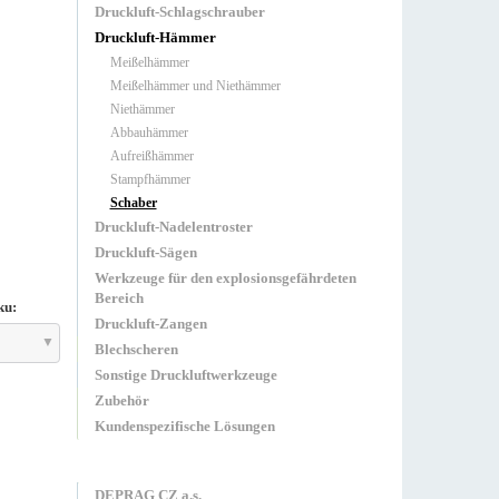
Druckluft-Schlagschrauber
Druckluft-Hämmer
Meißelhämmer
Meißelhämmer und Niethämmer
Niethämmer
Abbauhämmer
Aufreißhämmer
Stampfhämmer
Schaber
Druckluft-Nadelentroster
Druckluft-Sägen
Werkzeuge für den explosionsgefährdeten
Bereich
ku:
Druckluft-Zangen
Blechscheren
Sonstige Druckluftwerkzeuge
Zubehör
Kundenspezifische Lösungen
DEPRAG CZ a.s.