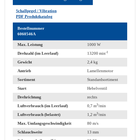
Schallpegel / Vibration
PDF Produktkatalog
Bestellnummer
6060546A
Max. Leistung
1000 W
-1
Drehzahl (im Leerlauf)
13200 min
Gewicht
2,4 kg
Antrieb
Lamellenmotor
Sortiment
Standardsortiment
Start
Hebelventil
Drehrichtung
rechts
3
Luftverbrauch (im Leerlauf)
0,7 m
/min
3
Luftverbrauch (belastet)
1,2 m
/min
Max. Umfangsgeschwindigkeit
80 m/s
Schlauchweite
13 mm