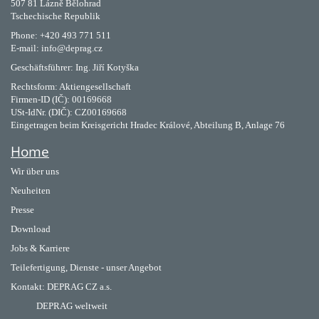
507 81 Lázně Bělohrad
Tschechische Republik
Phone: +420 493 771 511
E-mail: info@deprag.cz
Geschäftsführer: Ing. Jiří Kotyška
Rechtsform: Aktiengesellschaft
Firmen-ID (IČ): 00169668
USt-IdNr. (DIČ): CZ00169668
Eingetragen beim Kreisgericht Hradec Králové, Abteilung B, Anlage 76
Home
Wir über uns
Neuheiten
Presse
Download
Jobs & Karriere
Teilefertigung, Dienste - unser Angebot
Kontakt:
DEPRAG CZ a.s.
DEPRAG weltweit