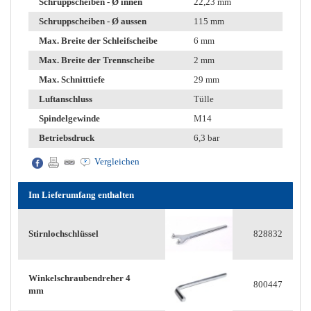
Schruppscheiben - Ø innen
22,23 mm
Schruppscheiben - Ø aussen
115 mm
Max. Breite der Schleifscheibe
6 mm
Max. Breite der Trennscheibe
2 mm
Max. Schnitttiefe
29 mm
Luftanschluss
Tülle
Spindelgewinde
M14
Betriebsdruck
6,3 bar
Vergleichen
Im Lieferumfang enthalten
Stirnlochschlüssel
828832
Winkelschraubendreher 4
800447
mm