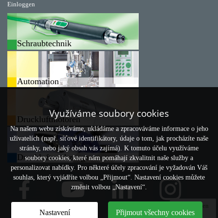
Einloggen
Schraubtechnik
Automation
Využíváme soubory cookies
Druckluftmotoren
Na našem webu získáváme, ukládáme a zpracováváme informace o jeho
uživatelích (např. síťové identifikátory, údaje o tom, jak procházíte naše
stránky, nebo jaký obsah vás zajímá). K tomuto účelu využíváme
Druckluftwerkzeuge
soubory cookies, které nám pomáhají zkvalitnit naše služby a
personalizovat nabídky. Pro některé účely zpracování je vyžadován Váš
souhlas, který vyjádříte volbou „Přijmout“. Nastavení cookies můžete
změnit volbou „Nastavení“.
Vergleichen
Nastavení
Přijmout všechny cookies
0