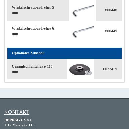
Winkelschraubendreher 5
800448
mm
Winkelschraubendreher 6
800449
mm
Optionales Zubehör
Gummischleifteller ø 115
6022419
mm
KONTAKT
DEPRAG CZ a.s.
T. G. Masaryka 113,