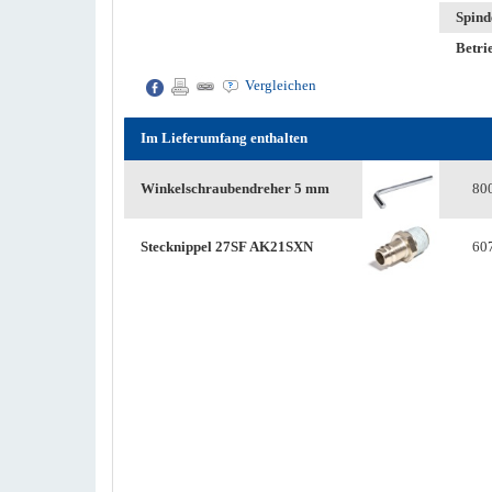
Spind
Betri
Vergleichen
Im Lieferumfang enthalten
Winkelschraubendreher 5 mm
80
Stecknippel 27SF AK21SXN
60