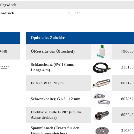
elgewinde
-
ebsdruck
6,3 bar
Optionales Zubehör
0448
Öl-Set (für den Ölwechsel)
79008
Schlauchsatz (SW 13 mm,
72227
31513
Länge 4 m)
Filter SW12, 20 μm
60212
Schwenkhalter, G1/2"-12 mm
607862
Drehbare Tülle G3/8" (um die
60224
Achse drehbar)
Spannflansch (Ersatz für den
310802
Gewichtsausgleicher)