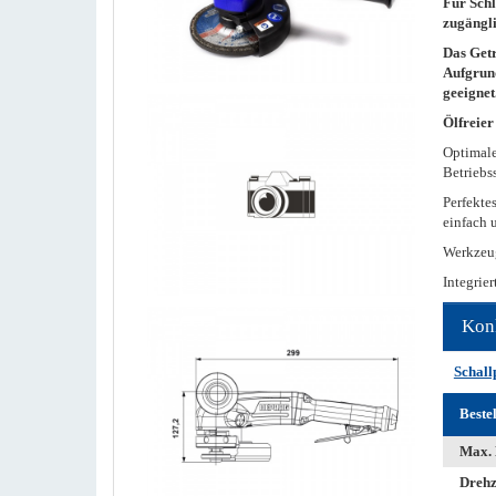
Für Schl
zugängli
Das Getr
Aufgrund
geeignet
Ölfreie
Optimale
Betriebs
Perfekte
einfach
Werkzeu
Integrier
Kon
Schall
Beste
Max. 
Drehz