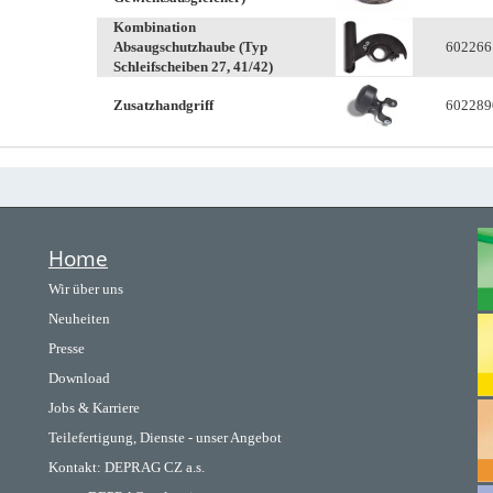
Kombination
Absaugschutzhaube (Typ
60226
Schleifscheiben 27, 41/42)
Zusatzhandgriff
60228
Home
Wir über uns
Neuheiten
Presse
Download
Jobs & Karriere
Teilefertigung, Dienste - unser Angebot
Kontakt:
DEPRAG CZ a.s.