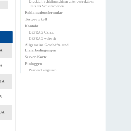
Druckluft-Schleifmaschinen unter destruktiven
Tests der Schleifscheiben
Reklamationsformular
Testprotokoll
Kontakt
DEPRAG CZ a.s.
DEPRAG weltweit
Allgemeine Geschäfts- und
Lieferbedingungen
3A
Server-Karte
Einloggen
0A
Passwort vergessen
81A
8
33A