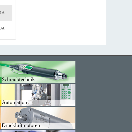
61A
90A
Schraubtechnik
Automation
Druckluftmotoren