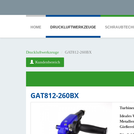
<noscript><iframe src="https://www.googletagmanager.com/ns.html?id=GTM-WTG9
HOME
DRUCKLUFTWERKZEUGE
SCHRAUBTECH
Druckluftwerkzeuge
GAT812-260BX
Kundenbereich
GAT812-260BX
Turbinen
Ideales 
Metallen
Gießere