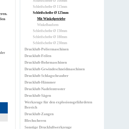
Schleifscheibe Ø 100mm
Schleifscheibe Ø 115mm
Schleifscheibe Ø 125mm
eren.
llen
Mit Winkelgetriebe
Winkelbauform
Schleifscheibe Ø 150mm
Schleifscheibe Ø 180mm
Schleifscheibe Ø 230mm
Druckluft-Poliermaschinen
der
Druckluft-Feilen
Druckluft-Bohrmaschinen
Druckluft-Gewindeschneidmaschinen
Druckluft-Schlagschrauber
Druckluft-Hämmer
Druckluft-Nadelentroster
Druckluft-Sägen
Werkzeuge für den explosionsgefährdeten
Bereich
Druckluft-Zangen
Blechscheren
Sonstige Druckluftwerkzeuge