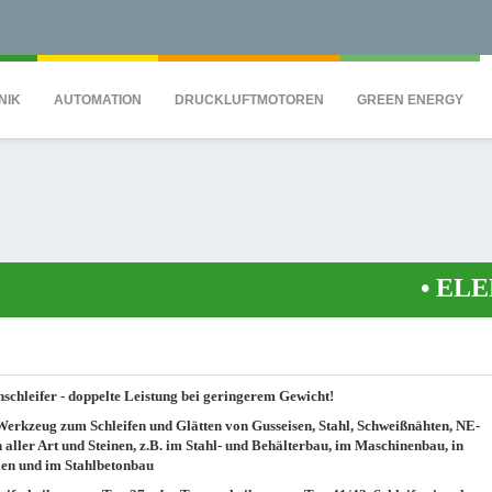
QS7C" height="0" width="0" style="display:none;visibility:hidden"></iframe><
NIK
AUTOMATION
DRUCKLUFTMOTOREN
GREEN ENERGY
•
ELEKTR
schleifer - doppelte Leistung bei geringerem Gewicht!
Werkzeug zum Schleifen und Glätten von Gusseisen, Stahl, Schweißnähten, NE-
 aller Art und Steinen, z.B. im Stahl- und Behälterbau, im Maschinenbau, in
ien und im Stahlbetonbau