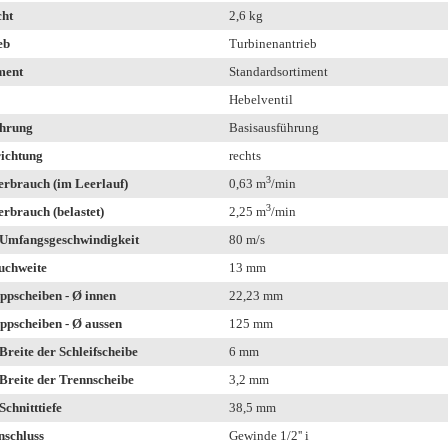
ht
2,6 kg
eb
Turbinenantrieb
ment
Standardsortiment
Hebelventil
hrung
Basisausführung
ichtung
rechts
3
erbrauch (im Leerlauf)
0,63 m
/min
3
erbrauch (belastet)
2,25 m
/min
Umfangsgeschwindigkeit
80 m/s
uchweite
13 mm
ppscheiben - Ø innen
22,23 mm
ppscheiben - Ø aussen
125 mm
Breite der Schleifscheibe
6 mm
Breite der Trennscheibe
3,2 mm
Schnitttiefe
38,5 mm
nschluss
Gewinde 1/2'' i