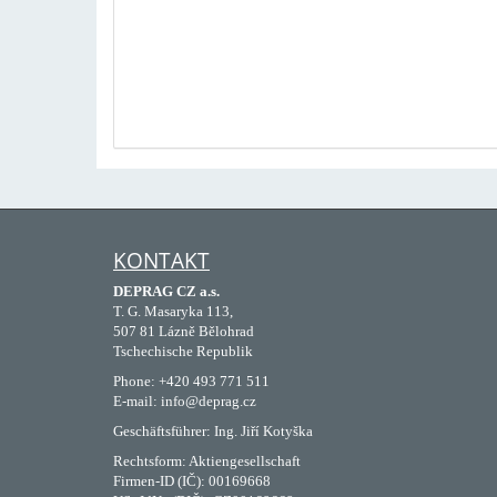
KONTAKT
DEPRAG CZ a.s.
T. G. Masaryka 113,
507 81 Lázně Bělohrad
Tschechische Republik
Phone: +420 493 771 511
E-mail: info@deprag.cz
Geschäftsführer: Ing. Jiří Kotyška
Rechtsform: Aktiengesellschaft
Firmen-ID (IČ): 00169668