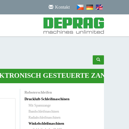
/noscript>
Kontakt
ONISCH GESTEUERTE ZANGE
•
ROBO
Roboterschleifen
Druckluft-Schleifmaschinen
Mit Spannzange
Bandschleifmaschinen
Radialschleifmaschinen
Winkelschleifmaschinen