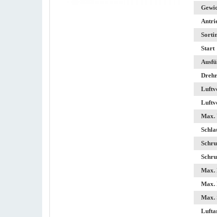
Gewic
Antri
Sorti
Start
Ausfü
Drehr
Luftv
Luftv
Max. 
Schla
Schru
Schru
Max. 
Max. 
Max. 
Lufta