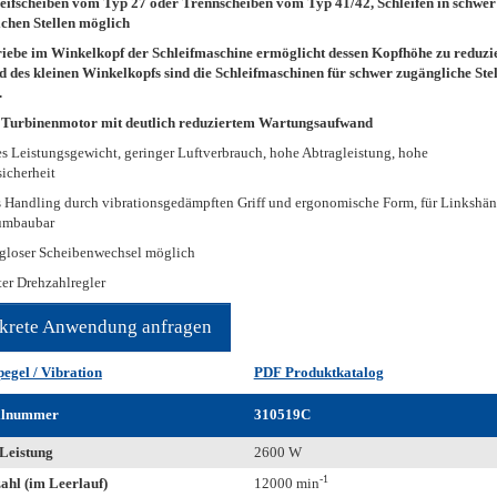
eifscheiben vom Typ 27 oder Trennscheiben vom Typ 41/42, Schleifen in schwer
chen Stellen möglich
iebe im Winkelkopf der Schleifmaschine ermöglicht dessen Kopfhöhe zu reduzi
 des kleinen Winkelkopfs sind die Schleifmaschinen für schwer zugängliche Ste
.
r Turbinenmotor mit deutlich reduziertem Wartungsaufwand
s Leistungsgewicht, geringer Luftverbrauch, hohe Abtragleistung, hohe
sicherheit
s Handling durch vibrationsgedämpften Griff und ergonomische Form, für Linkshän
 umbaubar
gloser Scheibenwechsel möglich
ter Drehzahlregler
krete Anwendung anfragen
pegel / Vibration
PDF Produktkatalog
llnummer
310519C
Leistung
2600 W
-1
ahl (im Leerlauf)
12000 min