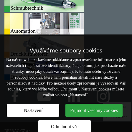
Schraubtechnik
Automation
Využíváme soubory cookies
Druckluftmotoren
Na našem webu získáváme, ukládáme a zpracováváme informace o jeho
uživatelích (např. síťové identifikátory, údaje o tom, jak procházíte naše
stránky, nebo jaký obsah vás zajímá). K tomuto účelu využíváme
Druckluftwerkzeuge
soubory cookies, které nám pomáhají zkvalitnit naše služby a
personalizovat nabídky. Pro některé účely zpracování je vyžadován Váš
souhlas, který vyjádříte volbou „Přijmout“. Nastavení cookies můžete
změnit volbou „Nastavení“.
Vergleichen
Nastavení
Přijmout všechny cookies
0
Zurücksetzen
Odmítnout vše
DEPRAG CZ a.s.