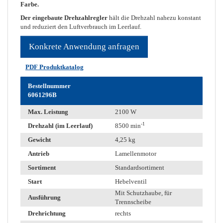
Farbe.
Der eingebaute Drehzahlregler
hält die Drehzahl nahezu konstant
und reduziert den Luftverbrauch im Leerlauf.
Konkrete Anwendung anfragen
PDF Produktkatalog
Bestellnummer
6061296B
Max. Leistung
2100 W
-1
Drehzahl (im Leerlauf)
8500 min
Gewicht
4,25 kg
Antrieb
Lamellenmotor
Sortiment
Standardsortiment
Start
Hebelventil
Mit Schutzhaube, für
Ausführung
Trennscheibe
Drehrichtung
rechts