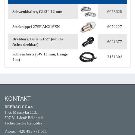
Schwenkhalter, G1/2"-12 mm
6078628
Stecknippel 27SF AK21SXN
6072227
Drehbare Tülle G1/2" (um die
6021377
Achse drehbar)
Schlauchsatz (SW 13 mm, Länge
315130A
4 m)
KONTAKT
DEPRAG CZ a.s.
T. G. Masaryka 113,
507 81 Lázně Bělohrad
Tschechische Republik
Phone: +420 493 771 511