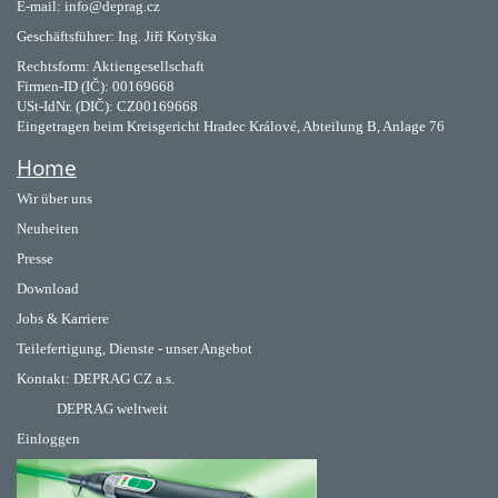
E-mail: info@deprag.cz
Geschäftsführer: Ing. Jiří Kotyška
Rechtsform: Aktiengesellschaft
Firmen-ID (IČ): 00169668
USt-IdNr. (DIČ): CZ00169668
Eingetragen beim Kreisgericht Hradec Králové, Abteilung B, Anlage 76
Home
Wir über uns
Neuheiten
Presse
Download
Jobs & Karriere
Teilefertigung, Dienste - unser Angebot
Kontakt:
DEPRAG CZ a.s.
DEPRAG weltweit
Einloggen