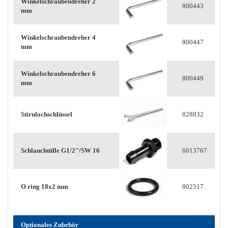
Winkelschraubendreher 2
800443
mm
Winkelschraubendreher 4
800447
mm
Winkelschraubendreher 6
800449
mm
Stirnlochschlüssel
828832
Schlauchtülle G1/2"/SW 16
6013767
O ring 18x2 mm
802517
Optionales Zubehör