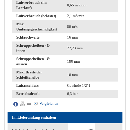
Luftverbrauch (im
3
0,65 m
/min
Leerlauf)
3
Luftverbrauch (belastet)
2,1 m
/min
Max.
80 m/s
Umfangsgeschwindigkeit
Schlauchweite
16 mm
Schruppscheiben - Ø
22,23 mm
innen
Schruppscheiben - Ø
180 mm
aussen
Max. Breite der
10 mm
Schleifscheibe
Luftanschluss
Gewinde 1/2'' i
Betriebsdruck
6,3 bar
Vergleichen
Im Lieferumfang enthalten