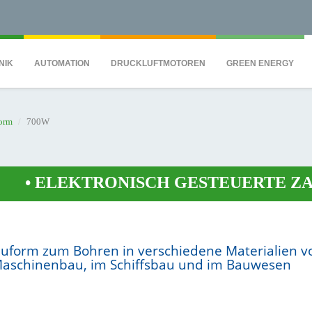
QS7C" height="0" width="0" style="display:none;visibility:hidden"></iframe><
NIK
AUTOMATION
DRUCKLUFTMOTOREN
GREEN ENERGY
orm
700W
•
ELEKTRONISCH GESTEUERTE ZANG
uform zum Bohren in verschiedene Materialien v
m Maschinenbau, im Schiffsbau und im Bauwesen