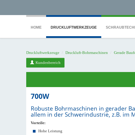
<noscript><iframe src="https://www.googletagmanager.com/ns.html?id=GTM-WTG9
HOME
DRUCKLUFTWERKZEUGE
SCHRAUBTECH
Druckluftwerkzeuge
Druckluft-Bohrmaschinen
Gerade Bauf
Kundenbereich
700W
Robuste Bohrmaschinen in gerader Ba
allem in der Schwerindustrie, z.B. i
Vorteile:
Hohe Leistung