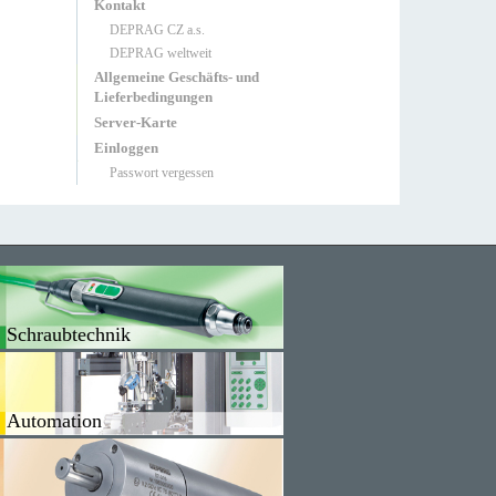
Kontakt
DEPRAG CZ a.s.
DEPRAG weltweit
Allgemeine Geschäfts- und
Lieferbedingungen
Server-Karte
Einloggen
Passwort vergessen
Schraubtechnik
Automation