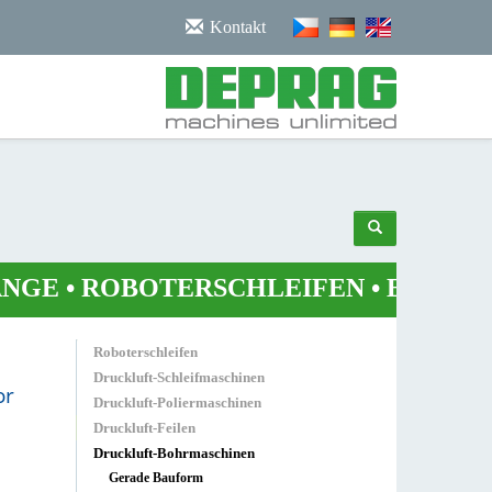
/noscript>
Kontakt
E
•
ROBOTERSCHLEIFEN
•
ELEKTRONI
Roboterschleifen
Druckluft-Schleifmaschinen
or
Druckluft-Poliermaschinen
Druckluft-Feilen
Druckluft-Bohrmaschinen
Gerade Bauform