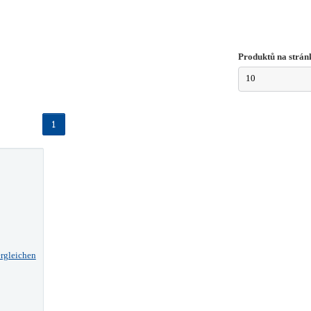
Produktů na strán
10
1
rgleichen