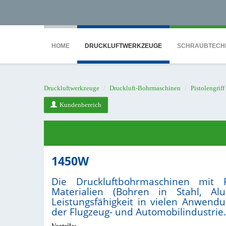
<noscript><iframe src="https://www.googletagmanager.com/ns.html?id=GTM-WTG9
HOME
DRUCKLUFTWERKZEUGE
SCHRAUBTECH
Druckluftwerkzeuge
Druckluft-Bohrmaschinen
Pistolengriff
Kundenbereich
1450W
Die Druckluftbohrmaschinen mit P
Materialien (Bohren in Stahl, Alu
Leistungsfähigkeit in vielen Anwend
der Flugzeug- und Automobilindustrie.
Vorteile: