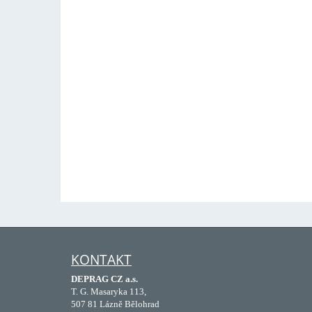
KONTAKT
DEPRAG CZ a.s.
T. G. Masaryka 113,
507 81 Lázně Bělohrad