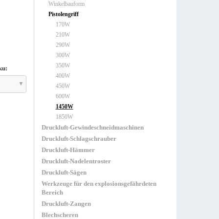
Winkelbauform
Pistolengriff
170W
210W
290W
300W
350W
ku:
400W
450W
600W
1450W
1850W
Druckluft-Gewindeschneidmaschinen
Druckluft-Schlagschrauber
Druckluft-Hämmer
Druckluft-Nadelentroster
Druckluft-Sägen
Werkzeuge für den explosionsgefährdeten
Bereich
Druckluft-Zangen
Blechscheren