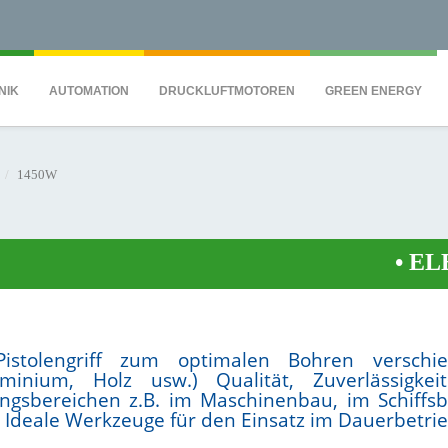
QS7C" height="0" width="0" style="display:none;visibility:hidden"></iframe><
NIK
AUTOMATION
DRUCKLUFTMOTOREN
GREEN ENERGY
1450W
•
ELEKT
istolengriff zum optimalen Bohren verschie
minium, Holz usw.) Qualität, Zuverlässigke
ungsbereichen z.B. im Maschinenbau, im Schiffsb
 Ideale Werkzeuge für den Einsatz im Dauerbetrie