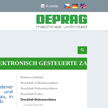
/noscript>
Kontakt
RONISCH GESTEUERTE ZANGE
•
ROBO
Roboterschleifen
Druckluft-Schleifmaschinen
dener
Druckluft-Poliermaschinen
it und
Druckluft-Feilen
au, in
Druckluft-Bohrmaschinen
b.
Gerade Bauform