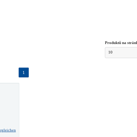
Produktů na strán
10
1
rgleichen