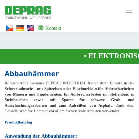
<noscript><iframe src="https://www.googletagmanager.com/ns.html?id=GTM-
WTG9QS7C" height="0" width="0" style="display:none;visibility:hidden">
Toggl
</iframe></noscript>
navig
Kontakt
•
ELEKTRONISC
Abbauhämmer
Robuste Abbauhämmer DEPRAG INDUSTRIAL finden ihren Einsatz
in der
Schwerindustrie - mit Spitzeisen oder Flachmeißeln für Abbrucharbeiten
von Mauern und Fundamenten, für Aufbrecharbeiten im Stollenbau, in
Steinbrüchen sowie mit Spaten für schwere Grab- und
Ausschachtungsarbeiten und zum Aufreißen von Asphalt.
Dank dem
Gewicht sind die Hämmer vor allem für vertikale Arbeiten verwendet.
Produktkatalog
--
Anwendung der Abbauhämmer: