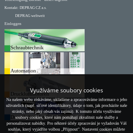
Kontakt:
DEPRAG CZ a.s.
DEPRAG weltweit
Einloggen
Schraubtechnik
Automation
Využíváme soubory cookies
Druckluftmotoren
Na našem webu získáváme, ukládáme a zpracováváme informace o jeho
uživatelích (např. síťové identifikátory, údaje o tom, jak procházíte naše
stránky, nebo jaký obsah vás zajímá). K tomuto účelu využíváme
Druckluftwerkzeuge
soubory cookies, které nám pomáhají zkvalitnit naše služby a
personalizovat nabídky. Pro některé účely zpracování je vyžadován Váš
souhlas, který vyjádříte volbou „Přijmout“. Nastavení cookies můžete