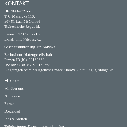
KONTAKT
DEPRAG CZ a.s.
T. G. Masaryka 113,
507 81 Lázně Bělohrad
Tschechische Republik
Phone: +420 493 771 511
E-mail: info@deprag.cz
Geschäftsführer: Ing. Jiří Kotyška
Rechtsform: Aktiengesellschaft
Firmen-ID (IČ): 00169668
USt-IdNr. (DIČ): CZ00169668
Eingetragen beim Kreisgericht Hradec Králové, Abteilung B, Anlage 76
Home
Wir über uns
Neuheiten
Presse
Download
Jobs & Karriere
Teilefertigung, Dienste - unser Angebot