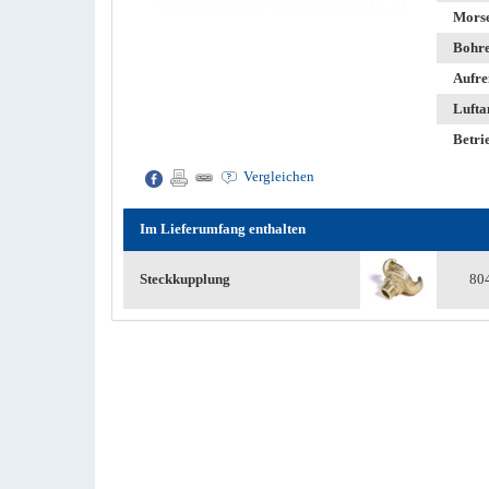
Morse
Bohre
Aufre
Lufta
Betri
Vergleichen
Im Lieferumfang enthalten
Steckkupplung
80