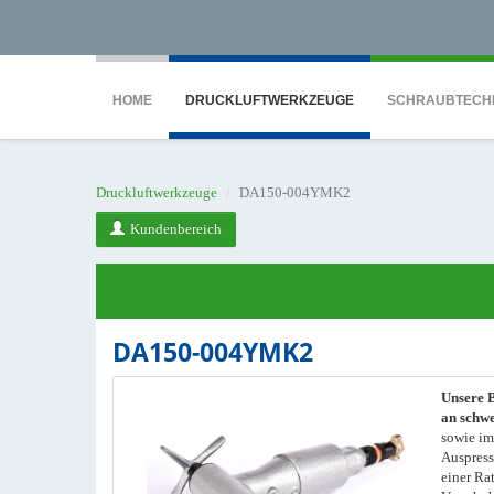
<noscript><iframe src="https://www.googletagmanager.com/ns.html?id=GTM-WTG9
HOME
DRUCKLUFTWERKZEUGE
SCHRAUBTECH
Druckluftwerkzeuge
DA150-004YMK2
Kundenbereich
DA150-004YMK2
Unsere 
an schwe
sowie im
Auspress
einer Ra