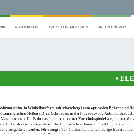
QS7C" height="0" width="0" style="display:none;visibility:hidden"></iframe><
NIK
AUTOMATION
DRUCKLUFTMOTOREN
GREEN ENERGY
•
ELEKTR
Bohrmaschine in Winkelbauform mit Morsekegel zum optimalen Bohren und Re
r zugänglichen Stellen
z.B. im Schiffsbau, in der Flugzeug- und Automobilindustr
 Maschinenbau. Die Bohrmaschine ist
mit einer Vorschubspindel
ausgerüstet, die
en der Einsteckwerkzeuge dient. Die Bohrmaschine kann statt mit Handkreuz auch
tsche ausgerüstet werden. Für beengte Verhältnisse kann eine niedrige Bauart ohne