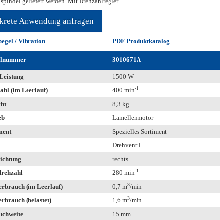
spindel geliefert werden. Mit Drehzahlregler.
krete Anwendung anfragen
pegel / Vibration
PDF Produktkatalog
llnummer
3010671A
Leistung
1500 W
-1
ahl (im Leerlauf)
400 min
ht
8,3 kg
eb
Lamellenmotor
ment
Spezielles Sortiment
Drehventil
ichtung
rechts
-1
rehzahl
280 min
3
erbrauch (im Leerlauf)
0,7 m
/min
3
erbrauch (belastet)
1,6 m
/min
uchweite
15 mm