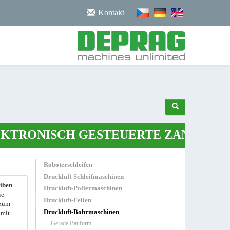
/noscript>
Kontakt
ONISCH GESTEUERTE ZANGE
•
ROBO
Roboterschleifen
Druckluft-Schleifmaschinen
iben
Druckluft-Poliermaschinen
ie
Druckluft-Feilen
 zum
Druckluft-Bohrmaschinen
 mit
Gerade Bauform