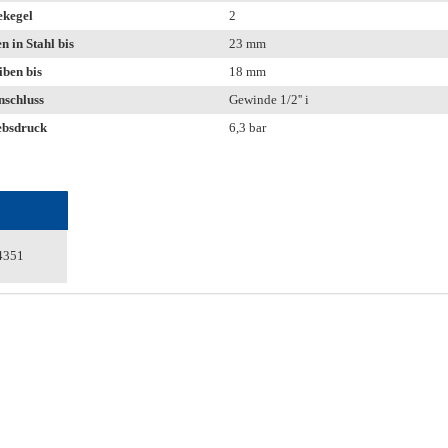
kegel
2
n in Stahl bis
23 mm
iben bis
18 mm
nschluss
Gewinde 1/2'' i
ebsdruck
6,3 bar
4351