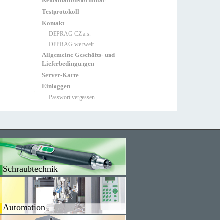
Reklamationsformular
Testprotokoll
Kontakt
DEPRAG CZ a.s.
DEPRAG weltweit
Allgemeine Geschäfts- und
Lieferbedingungen
Server-Karte
Einloggen
Passwort vergessen
Schraubtechnik
Automation