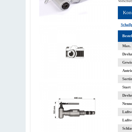
Vorschub
Kon
Schall
Beste
Max. 
Drehz
Gewic
Antri
Sorti
Start
Drehr
Nennd
Luftv
Luftv
Schla