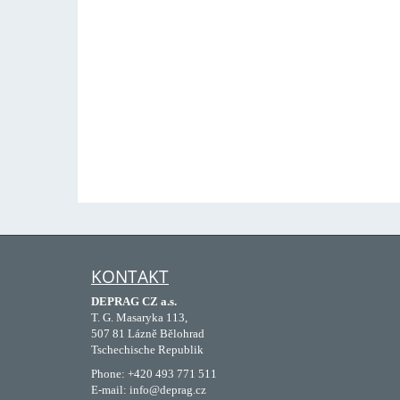
KONTAKT
DEPRAG CZ a.s.
T. G. Masaryka 113,
507 81 Lázně Bělohrad
Tschechische Republik
Phone: +420 493 771 511
E-mail: info@deprag.cz