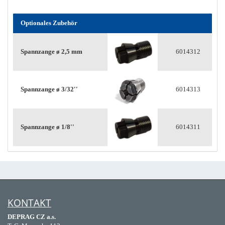
Optionales Zubehör
Spannzange ø 2,5 mm
6014312
Spannzange ø 3/32''
6014313
Spannzange ø 1/8''
6014311
KONTAKT
DEPRAG CZ a.s.