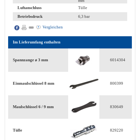
mm
Luftanschluss
Tülle
Betriebsdruck
6,3 bar
Vergleichen
Im Lieferumfang enthalten
Spannzange ø 3 mm
6014304
Einmaulschlüssel 8 mm
800399
Maulschlüssel 6 / 9 mm
830649
Tülle
829220