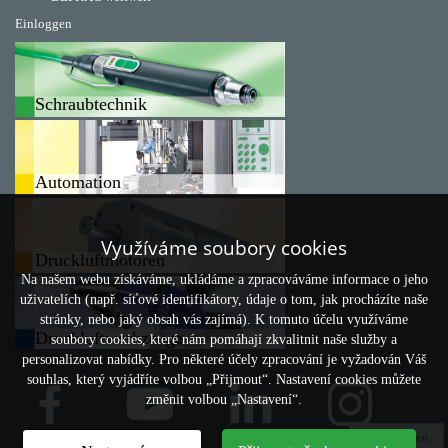
Einloggen
Schraubtechnik
Automation
Využíváme soubory cookies
Druckluftmotoren
Na našem webu získáváme, ukládáme a zpracováváme informace o jeho
uživatelích (např. síťové identifikátory, údaje o tom, jak procházíte naše
stránky, nebo jaký obsah vás zajímá). K tomuto účelu využíváme
Druckluftwerkzeuge
soubory cookies, které nám pomáhají zkvalitnit naše služby a
personalizovat nabídky. Pro některé účely zpracování je vyžadován Váš
souhlas, který vyjádříte volbou „Přijmout“. Nastavení cookies můžete
změnit volbou „Nastavení“.
Vergleichen