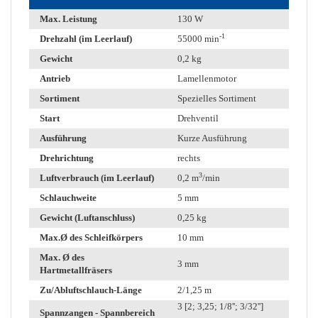
Max. Leistung
130 W
-1
Drehzahl (im Leerlauf)
55000 min
Gewicht
0,2 kg
Antrieb
Lamellenmotor
Sortiment
Spezielles Sortiment
Start
Drehventil
Ausführung
Kurze Ausführung
Drehrichtung
rechts
3
Luftverbrauch (im Leerlauf)
0,2 m
/min
Schlauchweite
5 mm
Gewicht (Luftanschluss)
0,25 kg
Max.Ø des Schleifkörpers
10 mm
Max. Ø des
3 mm
Hartmetallfräsers
Zu/Abluftschlauch-Länge
2/1,25 m
3 [2; 3,25; 1/8''; 3/32'']
Spannzangen - Spannbereich