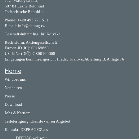
T. G. Masaryka 113,
507 81 Lázně Bělohrad
Tschechische Republik
Phone: +420 493 771 511
E-mail: info@deprag.cz
Geschäftsführer: Ing. Jiří Kotyška
Rechtsform: Aktiengesellschaft
Firmen-ID (IČ): 00169668
USt-IdNr. (DIČ): CZ00169668
Eingetragen beim Kreisgericht Hradec Králové, Abteilung B, Anlage 76
Home
Wir über uns
Neuheiten
Presse
Download
Jobs & Karriere
Teilefertigung, Dienste - unser Angebot
Kontakt:
DEPRAG CZ a.s.
DEPRAG weltweit