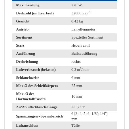
Max. Leistung
270 W
-1
Drehzahl (im Leerlauf)
32000 min
Gewicht
0,42 kg
Antrieb
Lamellenmotor
Sortiment
Spezielles Sortiment
Start
Hebelventil
Ausführung
Basisausführung
Drehrichtung
rechts
3
Luftverbrauch (belastet)
0,3 m
/min
Schlauchweite
6 mm
Max.Ø des Schleifkörpers
25 mm
Max. Ø des
10 mm
Hartmetallfräsers
Zu/Abluftschlauch-Länge
2/0,75 m
6 [3; 4; 5; 6; 1/8''; 1/4'']
Spannzangen - Spannbereich
mm
Luftanschluss
Tülle