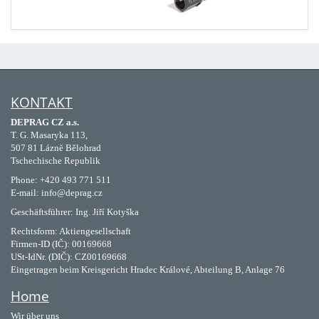
KONTAKT
DEPRAG CZ a.s.
T. G. Masaryka 113,
507 81 Lázně Bělohrad
Tschechische Republik
Phone: +420 493 771 511
E-mail: info@deprag.cz
Geschäftsführer: Ing. Jiří Kotyška
Rechtsform: Aktiengesellschaft
Firmen-ID (IČ): 00169668
USt-IdNr. (DIČ): CZ00169668
Eingetragen beim Kreisgericht Hradec Králové, Abteilung B, Anlage 76
Home
Wir über uns