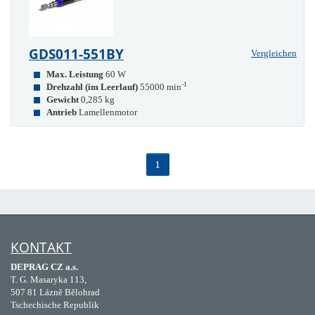
GDS011-551BY
Vergleichen
Max. Leistung
60 W
-1
Drehzahl (im Leerlauf)
55000 min
Gewicht
0,285 kg
Antrieb
Lamellenmotor
1
KONTAKT
DEPRAG CZ a.s.
T. G. Masaryka 113,
507 81 Lázně Bělohrad
Tschechische Republik