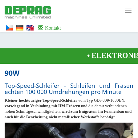
<noscript><iframe src="https://www.googletagmanager.com/ns.html?id=GTM-
WTG9QS7C" height="0" width="0" style="display:none;visibility:hidden">
Toggl
</iframe></noscript>
navig
Kontakt
•
ELEKTRONIS
90W
Top-Speed-Schleifer - Schleifen und Fräsen
echten 100 000 Umdrehungen pro Minute
Kleiner hochtouriger Top-Speed-Schleifer
vom Typ GDS 009-1000BY,
vorwiegend in Verbindung mit HM-Fräsern
und die damit verbundenen
hohen Schnittgeschwindigkeiten,
wird zum Entgraten, im Formenbau und
auch für die Bearbeitung nicht metallischer Werkstoffe benötigt.