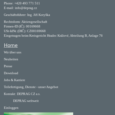
Phone: +420 493 771 511
E-mail: info@deprag.cz
Geschäftsführer: Ing. Jiří Kotyška
Rechtsform: Aktiengesellschaft
Firmen-ID (IČ): 00169668
USt-IdNr. (DIČ): CZ00169668
Eingetragen beim Kreisgericht Hradec Králové, Abteilung B, Anlage 76
Home
Wir über uns
Neuheiten
Presse
Download
Jobs & Karriere
Teilefertigung, Dienste - unser Angebot
Kontakt:
DEPRAG CZ a.s.
DEPRAG weltweit
Einloggen