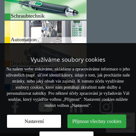
Schraubtechnik
Automation
Využíváme soubory cookies
Druckluftmotoren
Na našem webu získáváme, ukládáme a zpracováváme informace o jeho
uživatelích (např. síťové identifikátory, údaje o tom, jak procházíte naše
stránky, nebo jaký obsah vás zajímá). K tomuto účelu využíváme
Druckluftwerkzeuge
soubory cookies, které nám pomáhají zkvalitnit naše služby a
personalizovat nabídky. Pro některé účely zpracování je vyžadován Váš
souhlas, který vyjádříte volbou „Přijmout“. Nastavení cookies můžete
změnit volbou „Nastavení“.
Vergleichen
Nastavení
Přijmout všechny cookies
0
Zurücksetzen