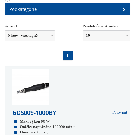
Podkategorie
Seřadit:
Produktů na stránku:
Název - vzestupně
10
1
GDS009-1000BY
Porovnat
Max. výkon
90 W
-1
Otáčky naprázdno
100000 min
Hmotnost
0,3 kg