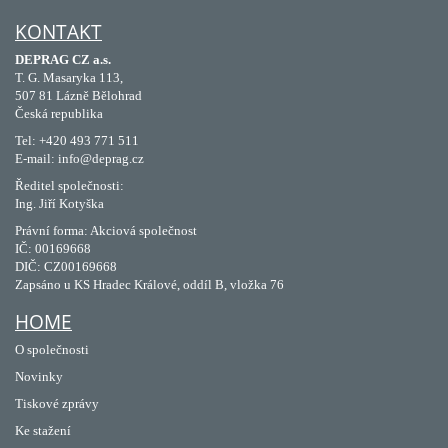
KONTAKT
DEPRAG CZ a.s.
T. G. Masaryka 113,
507 81 Lázně Bělohrad
Česká republika
Tel: +420 493 771 511
E-mail: info@deprag.cz
Ředitel společnosti:
Ing. Jiří Kotyška
Právní forma: Akciová společnost
IČ: 00169668
DIČ: CZ00169668
Zapsáno u KS Hradec Králové, oddíl B, vložka 76
HOME
O společnosti
Novinky
Tiskové zprávy
Ke stažení