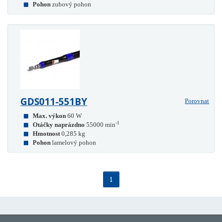
Pohon
zubový pohon
GDS011-551BY
Porovnat
Max. výkon
60 W
-1
Otáčky naprázdno
55000 min
Hmotnost
0,285 kg
Pohon
lamelový pohon
1