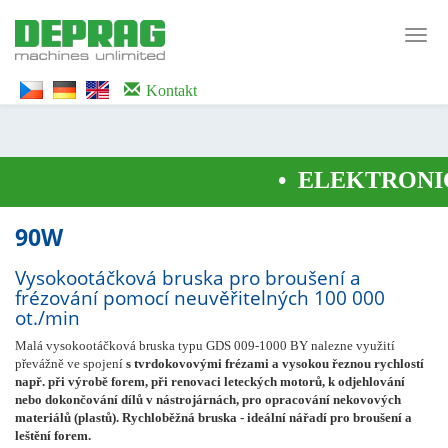
<noscript><iframe src="https://www.googletagmanager.com/ns.html?id=GTM-
WTG9QS7C" height="0" width="0" style="display:none;visibility:hidden">
Toggl
</iframe></noscript>
navig
Kontakt
•
ELEKTRONIC
90W
Vysokootáčková bruska pro broušení a
frézování pomocí neuvěřitelných 100 000
ot./min
Malá vysokootáčková bruska typu GDS 009-1000 BY nalezne využití
převážně ve spojení
s tvrdokovovými frézami a vysokou řeznou rychlostí
např. při výrobě forem, při renovaci leteckých motorů, k odjehlování
nebo dokončování dílů v nástrojárnách, pro opracování nekovových
materiálů (plastů). Rychloběžná bruska - ideální nářadí pro broušení a
leštění forem.