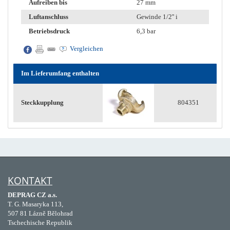
Aufreiben bis
27 mm
Luftanschluss
Gewinde 1/2'' i
Betriebsdruck
6,3 bar
Vergleichen
Im Lieferumfang enthalten
Steckkupplung
804351
KONTAKT
DEPRAG CZ a.s.
T. G. Masaryka 113,
507 81 Lázně Bělohrad
Tschechische Republik