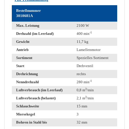
Bestellnummer
3010681A
Max. Leistung
2100 W
-1
Drehzahl (im Leerlauf)
400 min
Gewicht
11,7 kg
Antrieb
Lamellenmotor
Sortiment
Spezielles Sortiment
Start
Drehventil
Drehrichtung
rechts
-1
Nenndrehzahl
280 min
3
Luftverbrauch (im Leerlauf)
0,8 m
/min
3
Luftverbrauch (belastet)
2,1 m
/min
Schlauchweite
15 mm
Morsekegel
3
Bohren in Stahl bis
32 mm