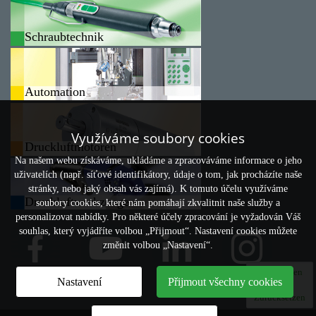
Schraubtechnik
Automation
Využíváme soubory cookies
Druckluftmotoren
Na našem webu získáváme, ukládáme a zpracováváme informace o jeho
uživatelích (např. síťové identifikátory, údaje o tom, jak procházíte naše
stránky, nebo jaký obsah vás zajímá). K tomuto účelu využíváme
Druckluftwerkzeuge
soubory cookies, které nám pomáhají zkvalitnit naše služby a
personalizovat nabídky. Pro některé účely zpracování je vyžadován Váš
souhlas, který vyjádříte volbou „Přijmout“. Nastavení cookies můžete
změnit volbou „Nastavení“.
Vergleichen
Nastavení
Přijmout všechny cookies
0
Zurücksetzen