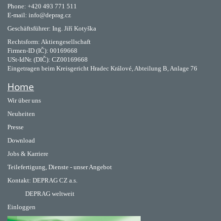
Phone: +420 493 771 511
E-mail: info@deprag.cz
Geschäftsführer: Ing. Jiří Kotyška
Rechtsform: Aktiengesellschaft
Firmen-ID (IČ): 00169668
USt-IdNr. (DIČ): CZ00169668
Eingetragen beim Kreisgericht Hradec Králové, Abteilung B, Anlage 76
Home
Wir über uns
Neuheiten
Presse
Download
Jobs & Karriere
Teilefertigung, Dienste - unser Angebot
Kontakt:
DEPRAG CZ a.s.
DEPRAG weltweit
Einloggen