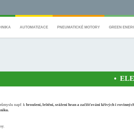
QS7C" height="0" width="0" style="display:none;visibility:hidden"></iframe><
HNIKA
AUTOMATIZACE
PNEUMATICKÉ MOTORY
GREEN ENER
•
ELEKTR
růmyslu např. k
broušení, leštění, srážení hran a začišťování křivých i rovinnýc
iníku.
sy.