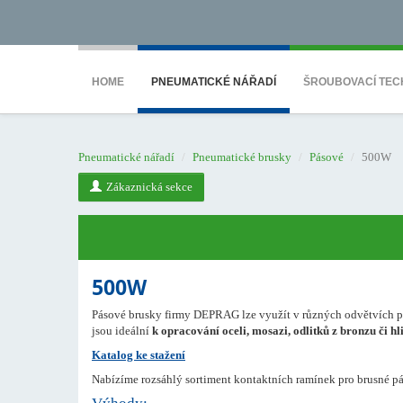
<noscript><iframe src="https://www.googletagmanager.com/ns.html?id=GTM-WTG9
HOME
PNEUMATICKÉ NÁŘADÍ
ŠROUBOVACÍ TEC
Pneumatické nářadí
Pneumatické brusky
Pásové
500W
Zákaznická sekce
500W
Pásové brusky firmy DEPRAG lze využít v různých odvětvích p
jsou ideální
k opracování oceli, mosazi, odlitků z bronzu či hl
Katalog ke stažení
Nabízíme rozsáhlý sortiment kontaktních ramínek pro brusné pá