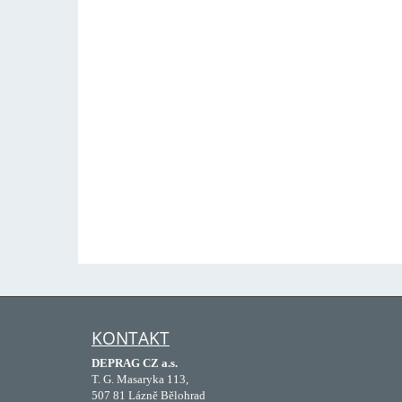
KONTAKT
DEPRAG CZ a.s.
T. G. Masaryka 113,
507 81 Lázně Bělohrad