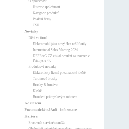
O společnosti
Historie společnosti
Kategorie produktů
Poslání firmy
CSR
Novinky
Dění ve firmě
Elektromobil jako nový člen naší flotily
International Sales Meeting 2024
DEPRAG CZ získal ocenění za inovace v
Průmyslu 4.0
Produktové novinky
Elektronicky řízené pneumatické kleště
Turbínové brusky
Brusky & brusivo
Kleště
Broušení průmyslovým robotem
Ke stažení
Pneumatické nářadí - informace
Kariéra
Pracovník servisu/montáže
Obchodně-technický specialista – automatizace