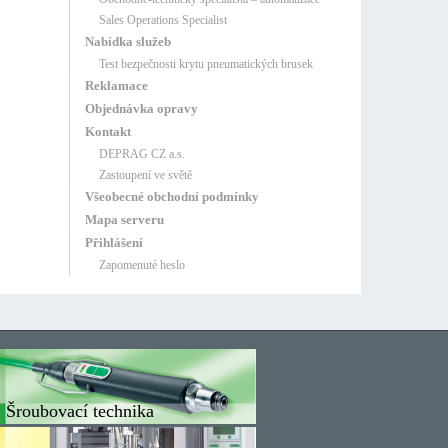
Sales Operations Specialist
Nabídka služeb
Test bezpečnosti krytu pneumatických brusek
Reklamace
Objednávka opravy
Kontakt
DEPRAG CZ a.s.
Zastoupení ve světě
Všeobecné obchodní podmínky
Mapa serveru
Přihlášení
Zapomenuté heslo
Šroubovací technika