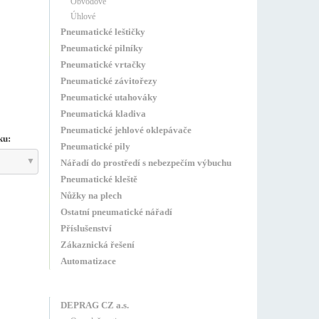
Obvodové
Úhlové
Pneumatické leštičky
Pneumatické pilníky
Pneumatické vrtačky
Pneumatické závitořezy
Pneumatické utahováky
Pneumatická kladiva
Pneumatické jehlové oklepávače
ku:
Pneumatické pily
Nářadí do prostředí s nebezpečím výbuchu
Pneumatické kleště
Nůžky na plech
Ostatní pneumatické nářadí
Příslušenství
Zákaznická řešení
Automatizace
DEPRAG CZ a.s.