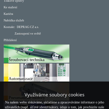
Tiskové zprávy
Ke stažení
Kariéra
Nabídka služeb
Kontakt:
DEPRAG CZ a.s.
Zastoupení ve světě
Přihlášení
Šroubovací technika
Automatizace
Využíváme soubory cookies
Pneumatické motory
Na našem webu získáváme, ukládáme a zpracováváme informace o jeho
uživatelích (např. síťové identifikátory, údaje o tom, jak procházíte naše