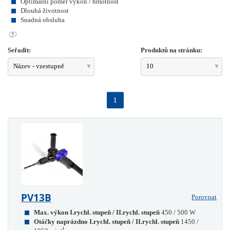
Optimální poměr výkon / hmotnost
Dlouhá životnost
Snadná obsluha
Seřadit:
Produktů na stránku:
Název - vzestupně
10
1
PV13B
Porovnat
Max. výkon I.rychl. stupeň / II.rychl. stupeň
450 / 500 W
Otáčky naprázdno I.rychl. stupeň / II.rychl. stupeň
1450 /
-1