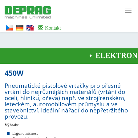
<noscript><iframe src="https://www.googletagmanager.com/ns.html?id=GTM-
WTG9QS7C" height="0" width="0" style="display:none;visibility:hidden">
Toggl
</iframe></noscript>
navig
Kontakt
•
ELEKTRONI
450W
Pneumatické pistolové vrtačky pro přesné
vrtání do nejrůznějších materiálů (vrtání do
oceli, hliníku, dřeva) např. ve strojírenském,
leteckém, automobilovém průmyslu a ve
stavebnictví. Ideální nářadí do nepřetržitého
provozu.
Výhody:
Ergonomičnost