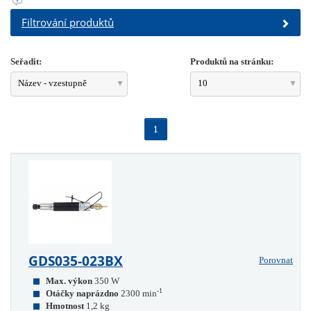
Filtrování produktů
Seřadit:
Produktů na stránku:
Název - vzestupně
10
1
GDS035-023BX
Porovnat
Max. výkon
350 W
-1
Otáčky naprázdno
2300 min
Hmotnost
1,2 kg