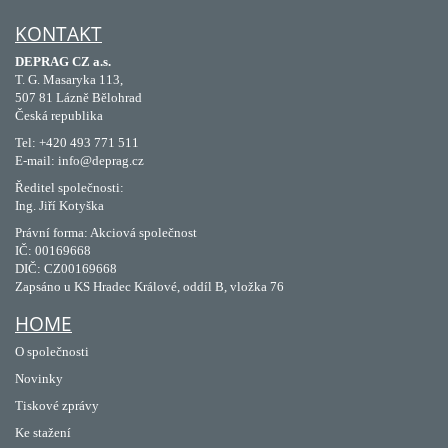
KONTAKT
DEPRAG CZ a.s.
T. G. Masaryka 113,
507 81 Lázně Bělohrad
Česká republika
Tel: +420 493 771 511
E-mail: info@deprag.cz
Ředitel společnosti:
Ing. Jiří Kotyška
Právní forma: Akciová společnost
IČ: 00169668
DIČ: CZ00169668
Zapsáno u KS Hradec Králové, oddíl B, vložka 76
HOME
O společnosti
Novinky
Tiskové zprávy
Ke stažení