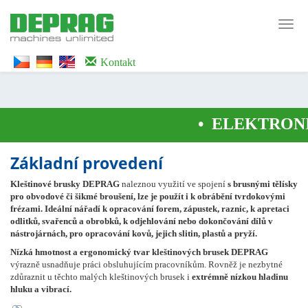
<noscript><iframe src="https://www.googletagmanager.com/ns.html?id=GTM-
WTG9QS7C" height="0" width="0" style="display:none;visibility:hidden">
Toggl
</iframe></noscript>
navig
Kontakt
•
ELEKTRONI
Základní provedení
Kleštinové brusky DEPRAG
naleznou využití ve spojení
s brusnými tělísky
pro obvodové či šikmé broušení, lze je použít i k obrábění tvrdokovými
frézami.
Ideální nářadí
k opracování forem, zápustek, raznic, k apretaci
odlitků, svařenců a obrobků, k odjehlování nebo dokončování dílů v
nástrojárnách, pro opracování kovů, jejich slitin, plastů a pryží.
Nízká hmotnost a ergonomický tvar kleštinových brusek DEPRAG
výrazně usnadňuje práci obsluhujícím pracovníkům. Rovněž je nezbytné
zdůraznit u těchto malých kleštinových brusek i
extrémně nízkou hladinu
hluku a vibrací.