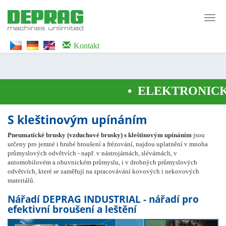
<noscript><iframe src="https://www.googletagmanager.com/ns.html?id=GTM-
WTG9QS7C" height="0" width="0" style="display:none;visibility:hidden">
Toggl
</iframe></noscript>
navig
Kontakt
•
ELEKTRONICKY
S kleštinovým upínáním
Pneumatické brusky (vzduchové brusky)
s kleštinovým upínáním
jsou
určeny pro jemné i hrubé broušení a frézování, najdou uplatnění v mnoha
průmyslových odvětvích - např. v nástrojárnách, slévárnách, v
automobilovém a obuvnickém průmyslu, i v drobných průmyslových
odvětvích, které se zaměřují na zpracovávání kovových i nekovových
materiálů.
Nářadí DEPRAG INDUSTRIAL - nářadí pro
efektivní broušení a leštění