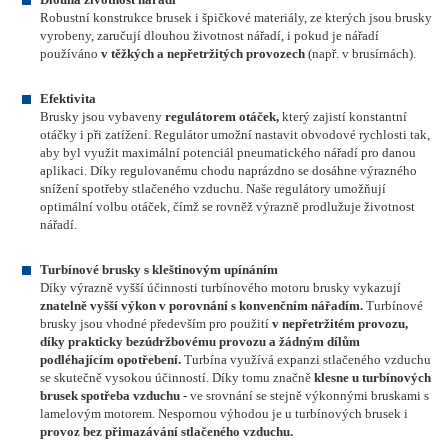
Robustní konstrukce brusek i špičkové materiály, ze kterých jsou brusky
vyrobeny, zaručují dlouhou životnost nářadí, i pokud je nářadí
používáno
v těžkých a nepřetržitých provozech
(např. v brusírnách).
Efektivita
Brusky jsou vybaveny
regulátorem otáček,
který zajistí konstantní
otáčky i při zatížení. Regulátor umožní nastavit obvodové rychlosti tak,
aby byl využit maximální potenciál pneumatického nářadí pro danou
aplikaci. Díky regulovanému chodu naprázdno se dosáhne výrazného
snížení spotřeby stlačeného vzduchu. Naše regulátory umožňují
optimální volbu otáček, čímž se rovněž výrazně prodlužuje životnost
nářadí.
Turbínové brusky s kleštinovým upínáním
Díky výrazně vyšší účinnosti turbínového motoru brusky vykazují
znatelně vyšší výkon v porovnání s konvenčním nářadím.
Turbínové
brusky jsou vhodné především pro použití
v nepřetržitém provozu,
díky prakticky bezúdržbovému provozu a žádným dílům
podléhajícím opotřebení.
Turbína využívá expanzi stlačeného vzduchu
se skutečně vysokou účinností. Díky tomu značně
klesne u turbínových
brusek spotřeba vzduchu
- ve srovnání se stejně výkonnými bruskami s
lamelovým motorem. Nespornou výhodou je u turbínových brusek i
provoz bez přimazávání stlačeného vzduchu.