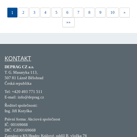
1
2
3
4
5
6
7
8
9
10
»
»»
KONTAKT
DEPRAG CZ a.s.
T. G. Masaryka 113,
507 81 Lázně Bělohrad
Česká republika
Tel: +420 493 771 511
E-mail: info@deprag.cz
Ředitel společnosti:
Ing. Jiří Kotyška
Právní forma: Akciová společnost
IČ: 00169668
DIČ: CZ00169668
Zapsáno u KS Hradec Králové, oddíl B, vložka 76