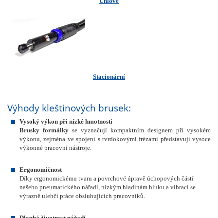
Úhlové
Stacionární
Výhody kleštinových brusek:
Vysoký výkon při nízké hmotnosti
Brusky formálky
se vyznačují kompaktním designem při vysokém
výkonu, zejména ve spojení s tvrdokovými frézami představují vysoce
výkonné pracovní nástroje.
Ergonomičnost
Díky ergonomickému tvaru a povrchové úpravě úchopových částí
našeho pneumatického nářadí, nízkým hladinám hluku a vibrací se
výrazně ulehčí práce obsluhujících pracovníků.
Dlouhá životnost nářadí