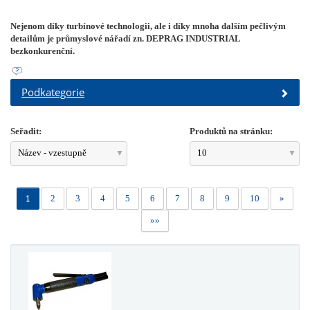
Nejenom díky turbínové technologii, ale i díky mnoha dalším pečlivým
detailům je průmyslové nářadí zn. DEPRAG INDUSTRIAL
bezkonkurenční.
Podkategorie
Seřadit:
Produktů na stránku:
Název - vzestupně
10
1
2
3
4
5
6
7
8
9
10
»
»»