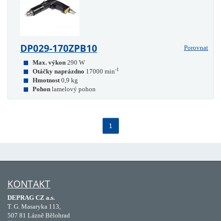
DP029-170ZPB10
Porovnat
Max. výkon
290 W
-1
Otáčky naprázdno
17000 min
Hmotnost
0,9 kg
Pohon
lamelový pohon
1
KONTAKT
DEPRAG CZ a.s.
T. G. Masaryka 113,
507 81 Lázně Bělohrad