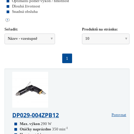
Optimální poměr výkon / hmotnost
Dlouhá životnost
Snadná obsluha
Seřadit:
Produktů na stránku:
Název - vzestupně
10
1
DP029-004ZPB12
Porovnat
Max. výkon
290 W
-1
Otáčky naprázdno
350 min