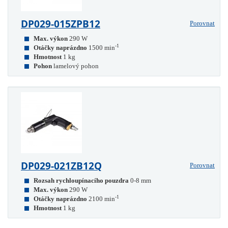
DP029-015ZPB12
Porovnat
Max. výkon
290 W
-1
Otáčky naprázdno
1500 min
Hmotnost
1 kg
Pohon
lamelový pohon
DP029-021ZB12Q
Porovnat
Rozsah rychloupínacího pouzdra
0-8 mm
Max. výkon
290 W
-1
Otáčky naprázdno
2100 min
Hmotnost
1 kg