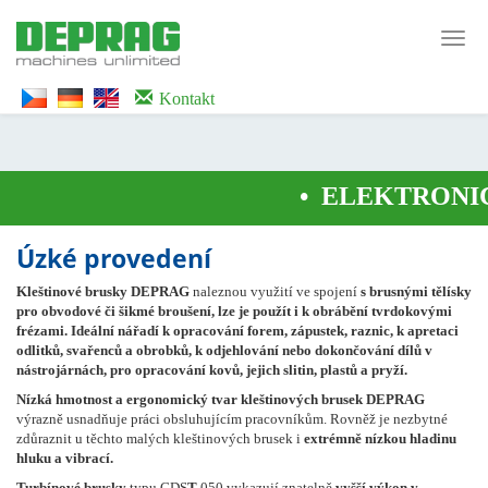
<noscript><iframe src="https://www.googletagmanager.com/ns.html?id=GTM-
WTG9QS7C" height="0" width="0" style="display:none;visibility:hidden">
Toggl
</iframe></noscript>
navig
Kontakt
•
ELEKTRONIC
Úzké provedení
Kleštinové brusky DEPRAG
naleznou využití ve spojení
s brusnými tělísky
pro obvodové či šikmé broušení, lze je použít i k obrábění tvrdokovými
frézami.
Ideální nářadí
k opracování forem, zápustek, raznic, k apretaci
odlitků, svařenců a obrobků, k odjehlování nebo dokončování dílů v
nástrojárnách, pro opracování kovů, jejich slitin, plastů a pryží.
Nízká hmotnost a ergonomický tvar kleštinových brusek DEPRAG
výrazně usnadňuje práci obsluhujícím pracovníkům. Rovněž je nezbytné
zdůraznit u těchto malých kleštinových brusek i
extrémně nízkou hladinu
hluku a vibrací.
Turbínové brusky
typu GDS
T
050 vykazují znatelně
vyšší výkon v