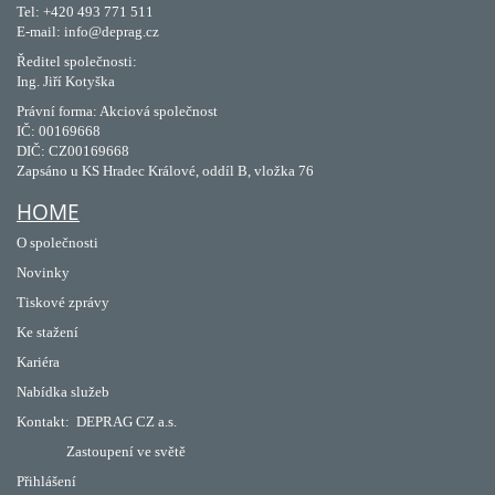
Tel: +420 493 771 511
E-mail: info@deprag.cz
Ředitel společnosti:
Ing. Jiří Kotyška
Právní forma: Akciová společnost
IČ: 00169668
DIČ: CZ00169668
Zapsáno u KS Hradec Králové, oddíl B, vložka 76
HOME
O společnosti
Novinky
Tiskové zprávy
Ke stažení
Kariéra
Nabídka služeb
Kontakt:
DEPRAG CZ a.s.
Zastoupení ve světě
Přihlášení