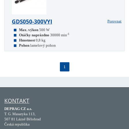
GDS050-300VYI
Porovnat
Max. výkon
500 W
-1
Otáčky naprázdno
30000 min
Hmotnost
0,8 kg
Pohon
lamelový pohon
1
KONTAKT
DEPRAG CZ a.s.
T. G. Masaryka 113,
507 81 Lázně Bělohrad
Česká republika