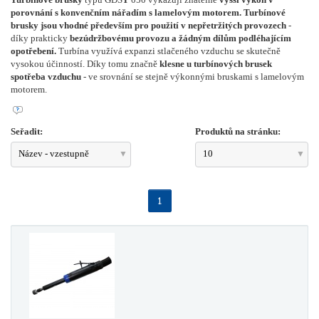
porovnání s konvenčním nářadím s lamelovým motorem.
Turbínové
brusky jsou vhodné především pro použití v nepřetržitých provozech
-
díky prakticky
bezúdržbovému provozu a žádným dílům podléhajícím
opotřebení.
Turbína využívá expanzi stlačeného vzduchu se skutečně
vysokou účinností. Díky tomu značně
klesne u turbínových brusek
spotřeba vzduchu
- ve srovnání se stejně výkonnými bruskami s lamelovým
motorem.
Seřadit:
Produktů na stránku:
Název - vzestupně
10
1