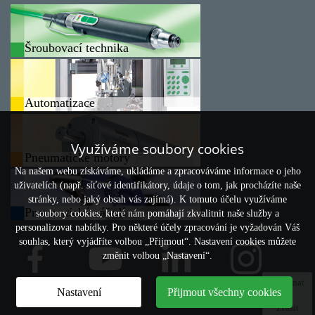
Šroubovací technika
Automatizace
Využíváme soubory cookies
Pneumatické motory
Na našem webu získáváme, ukládáme a zpracováváme informace o jeho
uživatelích (např. síťové identifikátory, údaje o tom, jak procházíte naše
stránky, nebo jaký obsah vás zajímá). K tomuto účelu využíváme
Pneumatické nářadí
soubory cookies, které nám pomáhají zkvalitnit naše služby a
personalizovat nabídky. Pro některé účely zpracování je vyžadován Váš
souhlas, který vyjádříte volbou „Přijmout“. Nastavení cookies můžete
změnit volbou „Nastavení“.
Porovnat
Nastavení
Přijmout všechny cookies
0
Zrušit