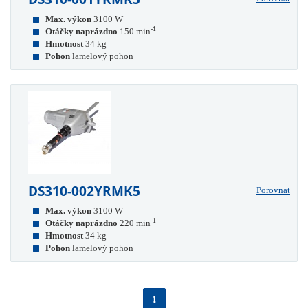
Max. výkon
3100 W
-1
Otáčky naprázdno
150 min
Hmotnost
34 kg
Pohon
lamelový pohon
DS310-002YRMK5
Porovnat
Max. výkon
3100 W
-1
Otáčky naprázdno
220 min
Hmotnost
34 kg
Pohon
lamelový pohon
1