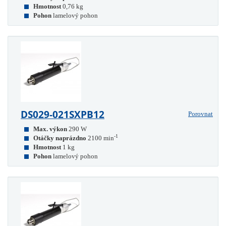
Hmotnost
0,76 kg
Pohon
lamelový pohon
DS029-021SXPB12
Porovnat
Max. výkon
290 W
-1
Otáčky naprázdno
2100 min
Hmotnost
1 kg
Pohon
lamelový pohon