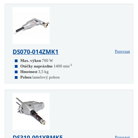
DS070-014ZMK1
Porovnat
Max. výkon
700 W
-1
Otáčky naprázdno
1400 min
Hmotnost
3,5 kg
Pohon
lamelový pohon
DS310-001YRMK5
Porovnat