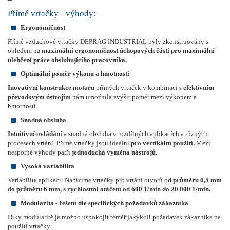
Přímé vrtačky - výhody:
Ergonomičnost
Přímé vzduchové vrtačky DEPRAG INDUSTRIAL byly zkonstruovány s
ohledem na
maximální ergonomičnost úchopových částí pro maximální
ulehčení práce obsluhujícího pracovníka.
Optimální poměr výkonu a hmotnosti
Inovativní konstrukce motoru
přímých vrtaček v kombinaci s
efektivním
převodovým ústrojím
nám umožnila zvýšit poměr mezi výkonem a
hmotností.
Snadná obsluha
Intuitivní ovládání
a snadná obsluha v rozdílných aplikacích a různých
procesech vrtání. Přímé vrtačky jsou ideální
pro vertikální použití.
Mezi
nesporné výhody patří
jednoduchá výměna nástrojů.
Vysoká variabilita
Variabilita aplikací: Nabízíme vrtačky pro vrtání otvorů o
d průměru 0,5 mm
do průměru 6 mm, s rychlostmi otáčení od 600 1/min do 20 000 1/min.
Modularita - řešení dle specifických požadavků zákazníka
Díky modularitě je možno uspokojit téměř jakýkoli požadavek zákazníka na
použití vrtačky.