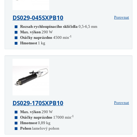
DS029-045SXPB10
Porovnat
Rozsah rychloupínacího sklíčidla
0,5-6,5 mm
Max. výkon
290 W
-1
Otáčky naprázdno
4500 min
Hmotnost
1 kg
DS029-170SXPB10
Porovnat
Max. výkon
290 W
-1
Otáčky naprázdno
17000 min
Hmotnost
0,89 kg
Pohon
lamelový pohon