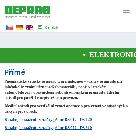
<noscript><iframe src="https://www.googletagmanager.com/ns.html?id=GTM-
WTG9QS7C" height="0" width="0" style="display:none;visibility:hidden">
Toggl
</iframe></noscript>
navig
Kontakt
•
ELEKTRONICK
Přímé
Pneumatické vrtačky přímého tvaru naleznou využití v průmyslu při
jakémkoliv vrtání různorodých materiálů, např. v leteckém,
automobilovém, obuvnickém nebo strojírenském průmyslu. Ideální
nářadí pro použití v nepřetržitém provozu.
Ideální nářadí pro vertikální vrtací operace a pro vrtání ve stísněných a
úzkých prostorech.
Katalog ke stažení - vrtačky přímé DS 012 - DS 020
Katalog ke stažení - vrtačky přímé DS 070 - DS 310
--