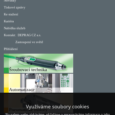
Novinky
Tiskové zprávy
Ke stažení
Kariéra
Nabídka služeb
Kontakt:
DEPRAG CZ a.s.
Zastoupení ve světě
Přihlášení
Šroubovací technika
Automatizace
Využíváme soubory cookies
Pneumatické motory
Na našem webu získáváme, ukládáme a zpracováváme informace o jeho