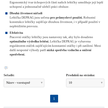
Ergonomický tvar úchopových částí našich leštičky umožňuje její lepší
uchopení a jednoznačně ulehčí práci obsluze.
Dlouhá životnost nářadí
Leštička DEPRAG jsou určena
pro průmyslové použití.
Robustní
konstrukce leštičky zajišťuje dlouhou životnost, i v případě použití v
nepřetržitém provozu.
Efektivita
Pracovní otáčky leštičky jsou nastaveny tak, aby bylo dosaženo
optimálního výsledku leštění.
Leštička DEPRAG je vybavena
regulátorem otáček zajišťujícím konstantní otáčky i při zatížení. Mezi
další nesporné výhody patří
nízká spotřeba vzduchu a snížení
opotřebení.
Seřadit:
Produktů na stránku:
Název - vzestupně
10
1