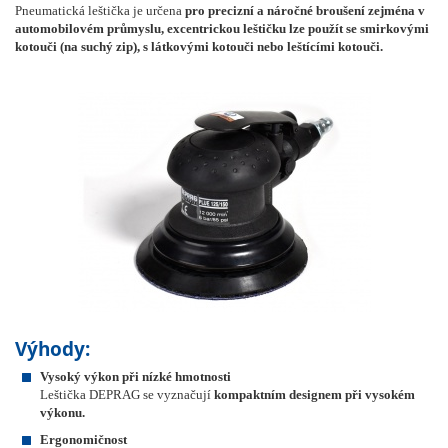
Pneumatická leštička je určena
pro precizní a náročné broušení zejména v
automobilovém průmyslu, excentrickou leštičku lze použít se smirkovými
kotouči (na suchý zip), s látkovými kotouči nebo leštícími kotouči.
Výhody:
Vysoký výkon při nízké hmotnosti
Leštička DEPRAG se vyznačují
kompaktním designem při vysokém
výkonu.
Ergonomičnost