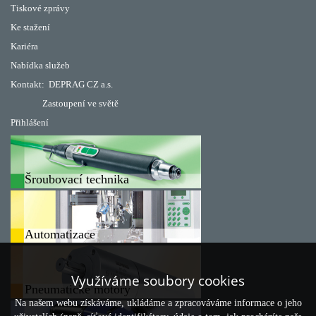
Tiskové zprávy
Ke stažení
Kariéra
Nabídka služeb
Kontakt:
DEPRAG CZ a.s.
Zastoupení ve světě
Přihlášení
Šroubovací technika
Automatizace
Využíváme soubory cookies
Pneumatické motory
Na našem webu získáváme, ukládáme a zpracováváme informace o jeho