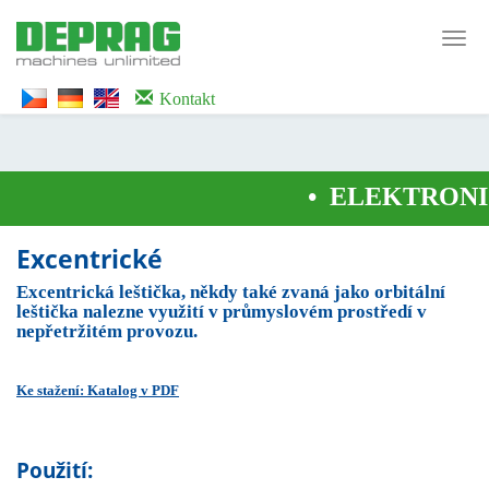
<noscript><iframe src="https://www.googletagmanager.com/ns.html?id=GTM-
WTG9QS7C" height="0" width="0" style="display:none;visibility:hidden">
Toggl
</iframe></noscript>
navig
Kontakt
•
ELEKTRONIC
Excentrické
Excentrická leštička, někdy také zvaná jako orbitální
leštička nalezne využití v průmyslovém prostředí v
nepřetržitém provozu.
Ke stažení: Katalog v PDF
Použití: