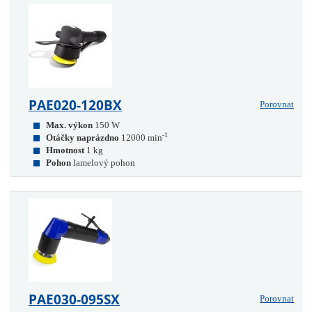
PAE020-120BX
Porovnat
Max. výkon
150 W
-1
Otáčky naprázdno
12000 min
Hmotnost
1 kg
Pohon
lamelový pohon
PAE030-095SX
Porovnat