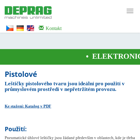
<noscript><iframe src="https://www.googletagmanager.com/ns.html?id=GTM-
WTG9QS7C" height="0" width="0" style="display:none;visibility:hidden">
Toggl
</iframe></noscript>
navig
Kontakt
•
ELEKTRONIC
Pistolové
Leštičky pistolového tvaru jsou ideální pro použití v
průmyslovém prostředí v nepřetržitém provozu.
Ke stažení: Katalog v PDF
Použití:
Pneumatické úhlové leštičky jsou žádané především v oblastech, kde je třeba