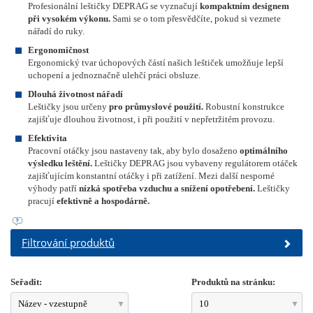
Profesionální leštičky DEPRAG se vyznačují
kompaktním designem
při vysokém výkonu.
Sami se o tom přesvědčíte, pokud si vezmete
nářadí do ruky.
Ergonomičnost
Ergonomický tvar úchopových částí našich leštiček umožňuje lepší
uchopení a jednoznačně ulehčí práci obsluze.
Dlouhá životnost nářadí
Leštičky jsou určeny
pro průmyslové použití.
Robustní konstrukce
zajišťuje dlouhou životnost, i při použití v nepřetržitém provozu.
Efektivita
Pracovní otáčky jsou nastaveny tak, aby bylo dosaženo
optimálního
výsledku leštění.
Leštičky DEPRAG jsou vybaveny regulátorem otáček
zajišťujícím konstantní otáčky i při zatížení. Mezi další nesporné
výhody patří
nízká spotřeba vzduchu a snížení opotřebení.
Leštičky
pracují
efektivně a hospodárně.
Filtrování produktů
Seřadit:
Produktů na stránku:
Název - vzestupně
10