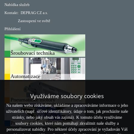
Nabídka služeb
Kontakt:
DEPRAG CZ a.s.
Zastoupení ve světě
Přihlášení
Šroubovací technika
Automatizace
Využíváme soubory cookies
Pneumatické motory
Na našem webu získáváme, ukládáme a zpracováváme informace o jeho
uživatelích (např. síťové identifikátory, údaje o tom, jak procházíte naše
stránky, nebo jaký obsah vás zajímá). K tomuto účelu využíváme
Pneumatické nářadí
soubory cookies, které nám pomáhají zkvalitnit naše služby a
personalizovat nabídky. Pro některé účely zpracování je vyžadován Váš