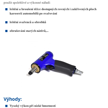
použít spolehlivé a výkonné nářadí:
leštění a broušení těžce dostupných rovných i zakřivených ploch
karoserií automobilů po svařování
leštění svařenců a obrobků
obrušování starých nátěrů,...
Výhody:
Vysoký výkon při nízké hmotnosti