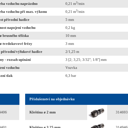
3
eba vzduchu naprázdno
0,21 m
/min
3
eba vzduchu při max. výkonu
0,21 m
/min
ost přívodní hadice
5 mm
ost napojení vzduchu
0,2 kg
ø brusného tělíska
10 mm
ø tvrdokovové frézy
3 mm
 přívodní/výfukové hadice
2/1,25 m
iny - rozsah upínání
3 [2; 3,25; 3/32''; 1/8''] mm
ení vzduchu
Vsuvka
zní tlak
6,3 bar
Příslušenství na objednávku
4406
Kleština ø 2 mm
314693
0401
Kleština ø 3,25 mm
314946