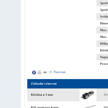
Spotř
Spotř
Světl
Hmotn
Max. 
Max. 
Délka
Klešt
Napoj
Provo
Porovnat
Základní vybavení
Kleština ø 3 mm
31
Klíč maticový 9 mm
80