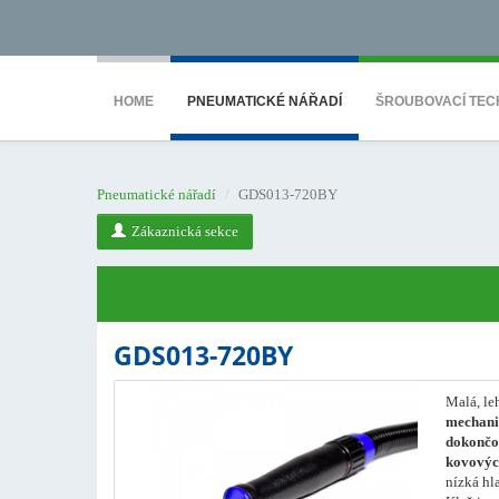
<noscript><iframe src="https://www.googletagmanager.com/ns.html?id=GTM-WTG9
HOME
PNEUMATICKÉ NÁŘADÍ
ŠROUBOVACÍ TEC
Pneumatické nářadí
GDS013-720BY
Zákaznická sekce
GDS013-720BY
Malá, le
mechani
dokončov
kovových
nízká hl