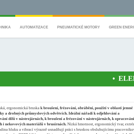
QS7C" height="0" width="0" style="display:none;visibility:hidden"></iframe><
HNIKA
AUTOMATIZACE
PNEUMATICKÉ MOTORY
GREEN ENER
•
ELEKTR
hká, ergonomická bruska
k broušení, frézování, obrábění, použití v oblasti jemné
ky a drobných průmyslových odvětvích.
Ideální nářadí k odjehlování a
ání dílů v nástrojárnách, k broušení a frézování v nástrojárnách, k opracován
 i nekovových materiálů v brusírnách.
Nízká hmotnost, ergonomický tvar, extr
adina hluku a vibrací výrazně usnadňují práci s bruskou obsluhujícímu pracovníko