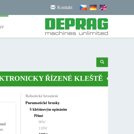
/noscript>
Kontakt
GY
ONICKY ŘÍZENÉ KLEŠTĚ
•
ROBOTIC
Robotické broušení
Pneumatické brusky
S kleštinovým upínáním
Přímé
í
90W
émně
110W
vi.