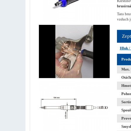
Kleštino
brusírná
Tato bru
vzduch j
Zept
Hluk /
Produ
Max.
Otáčk
Hmot
Poho
Sorti
Spouš
Prove
Smysl