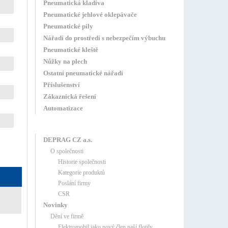
Pneumatická kladiva
Pneumatické jehlové oklepávače
Pneumatické pily
Nářadí do prostředí s nebezpečím výbuchu
Pneumatické kleště
Nůžky na plech
Ostatní pneumatické nářadí
Příslušenství
Zákaznická řešení
Automatizace
DEPRAG CZ a.s.
O společnosti
Historie společnosti
Kategorie produktů
Poslání firmy
CSR
Novinky
Dění ve firmě
Elektromobil jako nový člen naší flotily