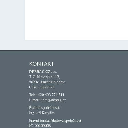
KONTAKT
DEPRAG CZ a.s.
T. G. Masaryka 113,
507 81 Lázně Bělohrad
Česká republika
Tel: +420 493 771 511
E-mail: info@deprag.cz
Ředitel společnosti:
Ing. Jiří Kotyška
Právní forma: Akciová společnost
IČ: 00169668