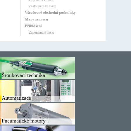
DEPRAG CZ a.s.
Zastoupení ve světě
Všeobecné obchodní podmínky
Mapa serveru
Přihlášení
Zapomenuté heslo
Šroubovací technika
Automatizace
Pneumatické motory