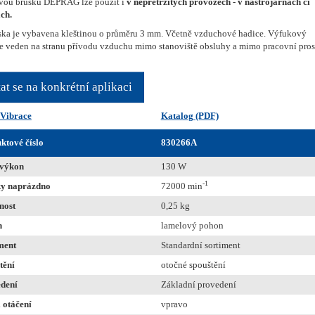
vou brusku DEPRAG lze použít i
v nepřetržitých provozech - v nástrojárnách či
ch.
ska je vybavena kleštinou o průměru 3 mm. Včetně vzduchové hadice. Výfukový
e veden na stranu přívodu vzduchu mimo stanoviště obsluhy a mimo pracovní prost
at se na konkrétní aplikaci
 Vibrace
Katalog (PDF)
ktové číslo
830266A
 výkon
130 W
-1
y naprázdno
72000 min
nost
0,25 kg
n
lamelový pohon
ment
Standardní sortiment
tění
otočné spouštění
dení
Základní provedení
 otáčení
vpravo