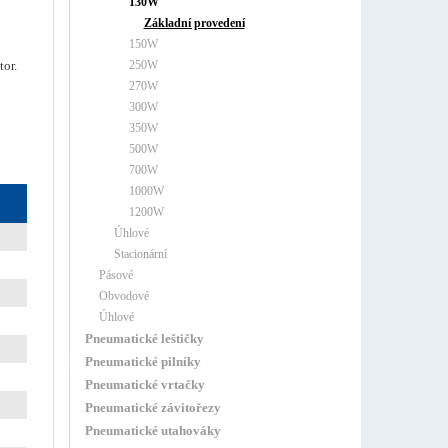
130W
Základní provedení
150W
or.
250W
270W
300W
350W
500W
700W
1000W
1200W
Úhlové
Stacionární
Pásové
Obvodové
Úhlové
Pneumatické leštičky
Pneumatické pilníky
Pneumatické vrtačky
Pneumatické závitořezy
Pneumatické utahováky