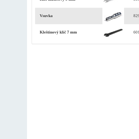
Vsuvka
82
Kleštinový klíč 7 mm
60