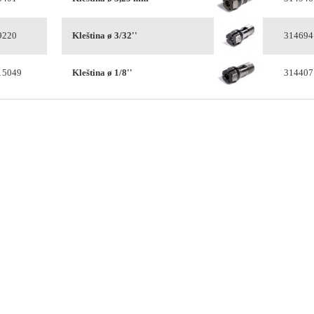
9220
Kleština ø 3/32''
314694
15049
Kleština ø 1/8''
314407