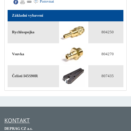
Porovnat
Základní vybavení
Rychlospojka
804250
Vsuvka
804270
Čelisti I45S90R
807435
KONTAKT
DEPRAG CZ a.s.