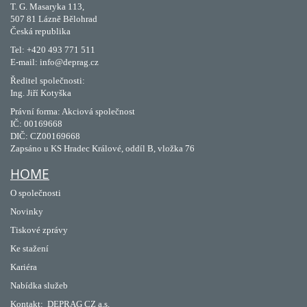
T. G. Masaryka 113,
507 81 Lázně Bělohrad
Česká republika
Tel: +420 493 771 511
E-mail: info@deprag.cz
Ředitel společnosti:
Ing. Jiří Kotyška
Právní forma: Akciová společnost
IČ: 00169668
DIČ: CZ00169668
Zapsáno u KS Hradec Králové, oddíl B, vložka 76
HOME
O společnosti
Novinky
Tiskové zprávy
Ke stažení
Kariéra
Nabídka služeb
Kontakt:
DEPRAG CZ a.s.