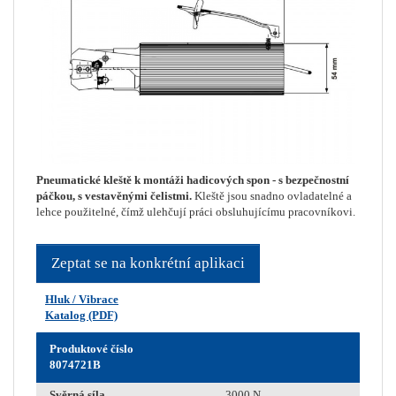
Pneumatické kleště k montáži hadicových spon - s bezpečnostní
páčkou, s vestavěnými čelistmi.
Kleště jsou snadno ovladatelné a
lehce použitelné, čímž ulehčují práci obsluhujícímu pracovníkovi.
Zeptat se na konkrétní aplikaci
Hluk / Vibrace
Katalog (PDF)
Produktové číslo
8074721B
Svěrná síla
3000 N