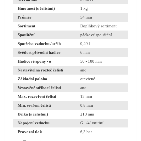
Hmotnost (s čelistmi)
1 kg
Průměr
54 mm
Sortiment
Doplňkový sortiment
Spouštění
páčkové spouštění
Spotřeba vzduchu / střih
0,49 l
Světlost přívodní hadice
6 mm
Hadicové spony - ø
50 - 100 mm
Nastavitelná rozteč čelistí
ano
Základní poloha
otevřené
Vestavěné střihací čelisti
ano
Max. rozevření čelistí
12 mm
Min. sevření čelistí
0,8 mm
Délka (s čelistmi)
218 mm
Napojení vzduchu
G 1/4'' vnitřní
Provozní tlak
6,3 bar