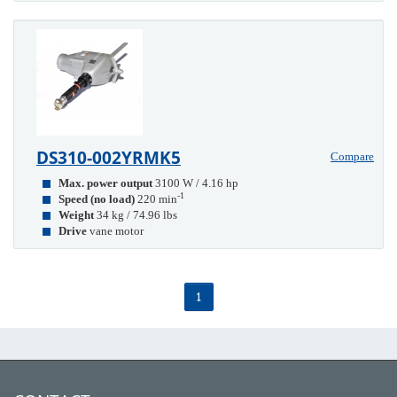
DS310-002YRMK5
Compare
Max. power output
3100 W / 4.16 hp
-1
Speed (no load)
220 min
Weight
34 kg / 74.96 lbs
Drive
vane motor
1