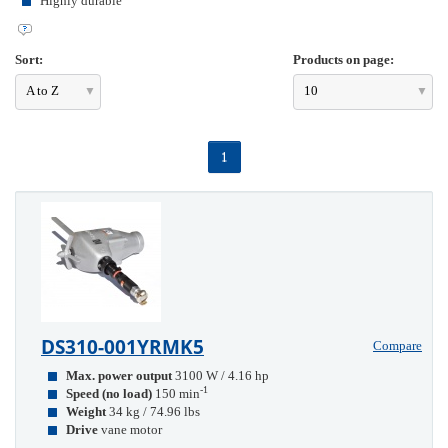
Highly durable
Sort:
Products on page:
A to Z
10
1
DS310-001YRMK5
Compare
Max. power output
3100 W / 4.16 hp
-1
Speed (no load)
150 min
Weight
34 kg / 74.96 lbs
Drive
vane motor