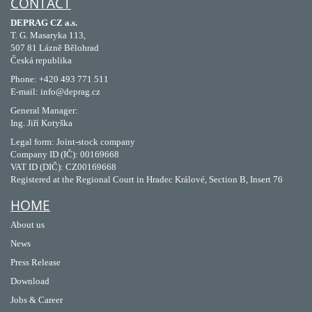
CONTACT
DEPRAG CZ a.s.
T. G. Masaryka 113,
507 81 Lázně Bělohrad
Česká republika
Phone: +420 493 771 511
E-mail: info@deprag.cz
General Manager:
Ing. Jiří Kotyška
Legal form: Joint-stock company
Company ID (IČ): 00169668
VAT ID (DIČ): CZ00169668
Registered at the Regional Court in Hradec Králové, Section B, Insert 76
HOME
About us
News
Press Release
Download
Jobs & Career