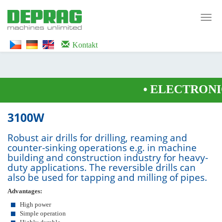
<noscript><iframe src="https://www.googletagmanager.com/ns.html?id=GTM-
WTG9QS7C" height="0" width="0" style="display:none;visibility:hidden">
Toggl
</iframe></noscript>
navig
Kontakt
•
ELECTRONIC
3100W
Robust air drills for drilling, reaming and
counter-sinking operations e.g. in machine
building and construction industry for heavy-
duty applications. The reversible drills can
also be used for tapping and milling of pipes.
Advantages:
High power
Simple operation