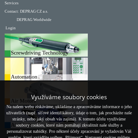
Services
Contact
:
DEPRAG CZ a.s.
DEPRAG Worldwide
Login
Screwdriving Technology
Automation
Využíváme soubory cookies
Air Motors
Na našem webu získáváme, ukládáme a zpracováváme informace o jeho
uživatelích (např. síťové identifikátory, údaje o tom, jak procházíte naše
stránky, nebo jaký obsah vás zajímá). K tomuto účelu využíváme
Air Tools
soubory cookies, které nám pomáhají zkvalitnit naše služby a
personalizovat nabídky. Pro některé účely zpracování je vyžadován Váš
souhlas, který vyjádříte volbou „Přijmout“. Nastavení cookies můžete