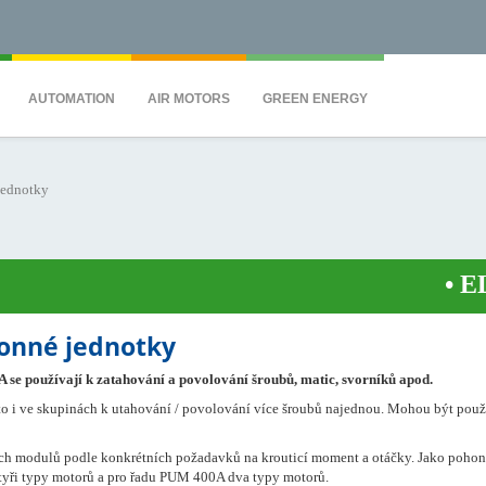
QS7C" height="0" width="0" style="display:none;visibility:hidden"></iframe><
AUTOMATION
AIR MOTORS
GREEN ENERGY
jednotky
•
ELEC
onné jednotky
e používají k zatahování a povolování šroubů, matic, svorníků apod.
to i ve skupinách k utahování / povolování více šroubů najednou. Mohou být pou
ých modulů podle konkrétních požadavků na krouticí moment a otáčky. Jako pohon
yři typy motorů a pro řadu PUM 400A dva typy motorů.