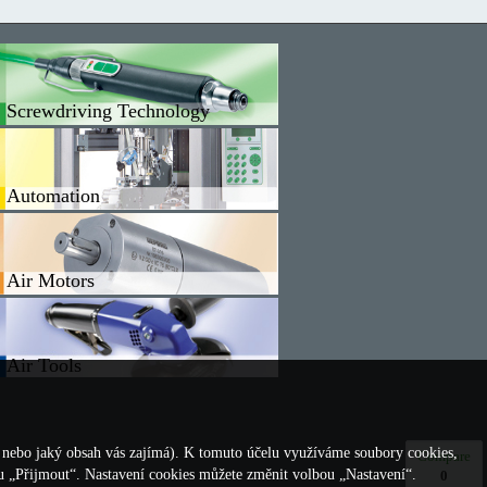
Screwdriving Technology
Automation
Air Motors
Air Tools
, nebo jaký obsah vás zajímá). K tomuto účelu využíváme soubory cookies,
Compare
ou „Přijmout“. Nastavení cookies můžete změnit volbou „Nastavení“.
0