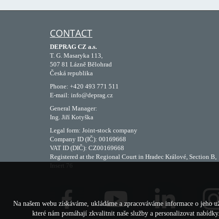
CONTACT
DEPRAG CZ a.s.
T. G. Masaryka 113,
507 81 Lázně Bělohrad
Česká republika
Phone: +420 493 771 511
E-mail: info@deprag.cz
General Manager:
Ing. Jiří Kotyška
Legal form: Joint-stock company
Company ID (IČ): 00169668
VAT ID (DIČ): CZ00169668
Registered at the Regional Court in Hradec Králové, Section B,
Insert 76
Na našem webu získáváme, ukládáme a zpracováváme informace o jeho uživa
které nám pomáhají zkvalitnit naše služby a personalizovat nabídk