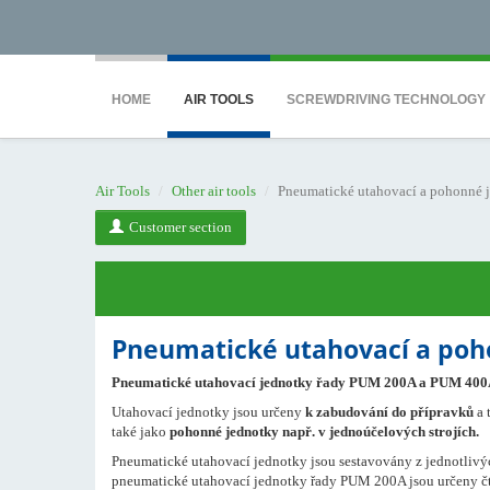
<noscript><iframe src="https://www.googletagmanager.com/ns.html?id=GTM-WTG9
HOME
AIR TOOLS
SCREWDRIVING TECHNOLOGY
Air Tools
Other air tools
Pneumatické utahovací a pohonné 
Customer section
Pneumatické utahovací a poh
Pneumatické utahovací jednotky řady PUM 200A a PUM 400A s
Utahovací jednotky jsou určeny
k zabudování do přípravků
a 
také jako
pohonné jednotky např. v jednoúčelových strojích.
Pneumatické utahovací jednotky jsou sestavovány z jednotliv
pneumatické utahovací jednotky řady PUM 200A jsou určeny čt