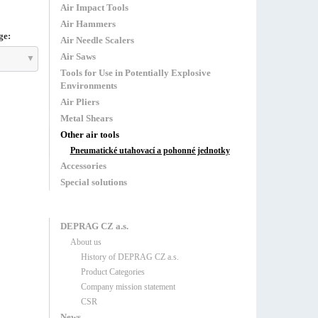
Air Impact Tools
Air Hammers
ge:
Air Needle Scalers
Air Saws
Tools for Use in Potentially Explosive
Environments
Air Pliers
Metal Shears
Other air tools
Pneumatické utahovací a pohonné jednotky
Accessories
Special solutions
DEPRAG CZ a.s.
About us
History of DEPRAG CZ a.s.
Product Categories
Company mission statement
CSR
News