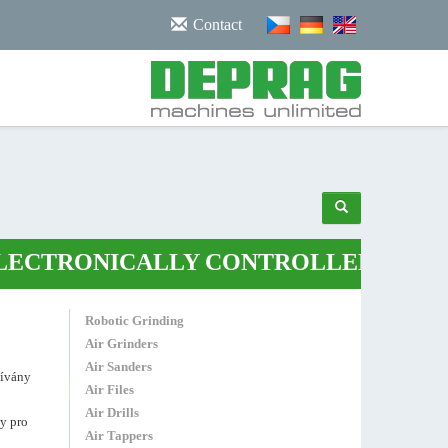
/noscript>
Contact
TRONICALLY CONTROLLED AIR PLIE
Robotic Grinding
Air Grinders
Air Sanders
žívány
Air Files
Air Drills
y pro
Air Tappers