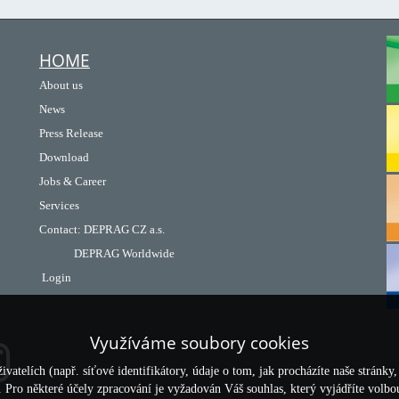
HOME
About us
News
Press Release
Download
Jobs & Career
Services
Contact
:
DEPRAG CZ a.s.
DEPRAG Worldwide
Login
Využíváme soubory cookies
telích (např. síťové identifikátory, údaje o tom, jak procházíte naše stránky
y. Pro některé účely zpracování je vyžadován Váš souhlas, který vyjádříte volb